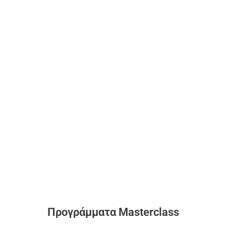
HAIRDRESSING FOR YOU
ONCE A WEEK
Προγράμματα Masterclass