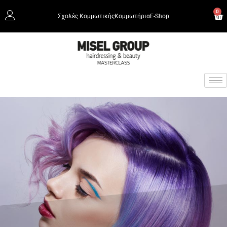
0
Σχολές Κομμωτικής
Κομμωτήρια
Ε-Shop