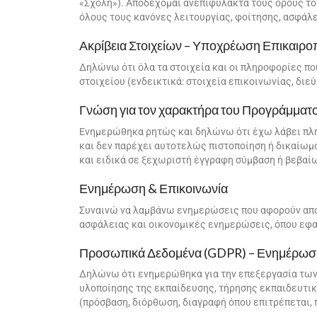
«Σχολή»). Αποδέχομαι ανεπιφύλακτα τους όρους το
όλους τους κανόνες λειτουργίας, φοίτησης, ασφάλ
Ακρίβεια Στοιχείων – Υποχρέωση Επικαιρο
Δηλώνω ότι όλα τα στοιχεία και οι πληροφορίες πο
στοιχείου (ενδεικτικά: στοιχεία επικοινωνίας, δ
Γνώση για τον χαρακτήρα του Προγράμματ
Ενημερώθηκα ρητώς και δηλώνω ότι έχω λάβει πλή
και δεν παρέχει αυτοτελώς πιστοποίηση ή δικαίωμα
και ειδικά σε ξεχωριστή έγγραφη σύμβαση ή βεβαίω
Ενημέρωση & Επικοινωνία
Συναινώ να λαμβάνω ενημερώσεις που αφορούν αποκ
ασφάλειας και οικονομικές ενημερώσεις, όπου εφα
Προσωπικά Δεδομένα (GDPR) – Ενημέρωση 
Δηλώνω ότι ενημερώθηκα για την επεξεργασία των
υλοποίησης της εκπαίδευσης, τήρησης εκπαιδευτι
(πρόσβαση, διόρθωση, διαγραφή όπου επιτρέπεται, 