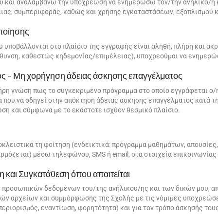
υ και αναλαμβάνω την υποχρέωση να ενημερώσω τον/την ανήλικο/η κ
ειας, συμπεριφοράς, καθώς και χρήσης εγκαταστάσεων, εξοπλισμού κ
ποίησης
υ υποβάλλονται στο πλαίσιο της εγγραφής είναι αληθή, πλήρη και α
ιεύθυνση, καθεστώς κηδεμονίας/επιμέλειας), υποχρεούμαι να ενημερ
ος – Μη χορήγηση άδειας άσκησης επαγγέλματος
ρη γνώση πως το συγκεκριμένο πρόγραμμα στο οποίο εγγράφεται ο/η
 που να οδηγεί στην απόκτηση άδειας άσκησης επαγγέλματος κατά τη
ση και σύμφωνα με το εκάστοτε ισχύον θεσμικό πλαίσιο.
λειστικά τη φοίτηση (ενδεικτικά: πρόγραμμα μαθημάτων, απουσίες,
ρμόζεται) μέσω τηλεφώνου, SMS ή email, στα στοιχεία επικοινωνίας
και Συγκατάθεση όπου απαιτείται
 προσωπικών δεδομένων του/της ανήλικου/ης και των δικών μου, απ
κών αρχείων και συμμόρφωσης της Σχολής με τις νόμιμες υποχρεώσε
περιορισμός, εναντίωση, φορητότητα) και για τον τρόπο άσκησής του