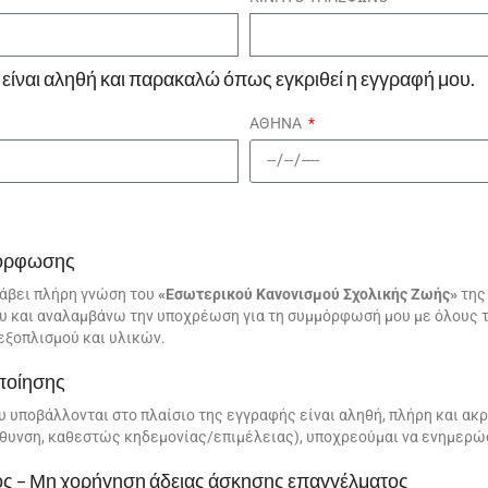
είναι αληθή και παρακαλώ όπως εγκριθεί η εγγραφή μου.
ΑΘΗΝΑ
μόρφωσης
λάβει πλήρη γνώση του
«Εσωτερικού Κανονισμού Σχολικής Ζωής»
της
υ και αναλαμβάνω την υποχρέωση για τη συμμόρφωσή μου με όλους τ
εξοπλισμού και υλικών.
ποίησης
υ υποβάλλονται στο πλαίσιο της εγγραφής είναι αληθή, πλήρη και α
ιεύθυνση, καθεστώς κηδεμονίας/επιμέλειας), υποχρεούμαι να ενημερ
ος – Μη χορήγηση άδειας άσκησης επαγγέλματος