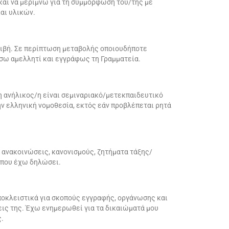
αι να μεριμνώ για τη συμμόρφωσή του/της με
αι υλικών.
κριβή. Σε περίπτωση μεταβολής οποιουδήποτε
ώσω αμελλητί και εγγράφως τη Γραμματεία.
 ανήλικος/η είναι σεμιναριακό/μετεκπαιδευτικό
ν ελληνική νομοθεσία, εκτός εάν προβλέπεται ρητά
 ανακοινώσεις, κανονισμούς, ζητήματα τάξης/
 που έχω δηλώσει.
οκλειστικά για σκοπούς εγγραφής, οργάνωσης και
ις της. Έχω ενημερωθεί για τα δικαιώματά μου
ς.