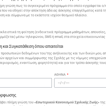
ρη γνώση πως το συγκεκριμένο πρόγραμμα στο οποίο εγγράφεται ο/η
 που να οδηγεί στην απόκτηση άδειας άσκησης επαγγέλματος κατά τη
ση και σύμφωνα με το εκάστοτε ισχύον θεσμικό πλαίσιο.
λειστικά τη φοίτηση (ενδεικτικά: πρόγραμμα μαθημάτων, απουσίες,
ρμόζεται) μέσω τηλεφώνου, SMS ή email, στα στοιχεία επικοινωνίας
και Συγκατάθεση όπου απαιτείται
 προσωπικών δεδομένων του/της ανήλικου/ης και των δικών μου, απ
κών αρχείων και συμμόρφωσης της Σχολής με τις νόμιμες υποχρεώσε
περιορισμός, εναντίωση, φορητότητα) και για τον τρόπο άσκησής του
ΑΘΗΝΑ
μόρφωσης
λάβει πλήρη γνώση του
«Εσωτερικού Κανονισμού Σχολικής Ζωής»
της