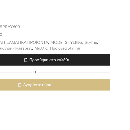
SPRAY600
0
ΠΑΓΓΕΛΜΑΤΙΚΑ ΠΡΟΪΟΝΤΑ
,
MODE
,
STYLING
,
Styling
,
ay
,
Λακ - Hairspray
,
Μαλλιά
,
Προϊόντα Styling
Προσθήκη στο καλάθι
H
Αγοράστε τώρα