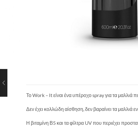
Το Work – It είναι ένα υπέροχο spray για τα μαλλι
Δεν έχει κολλώδη αίσθηση, δεν βαραίνει τα μαλλιά ε
Η βιταμίνη Β5 και τα φίλτρα UV που περιέχει προστ