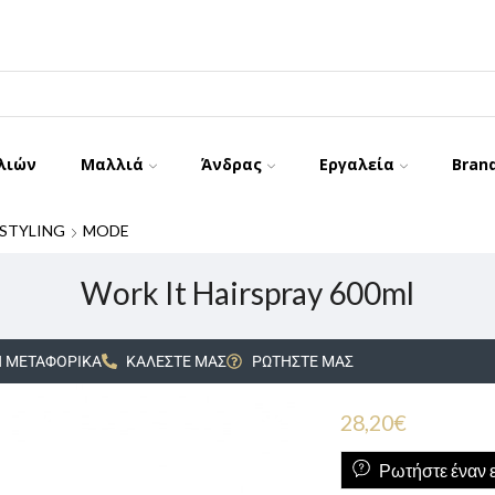
λιών
Μαλλιά
Άνδρας
Εργαλεία
Bran
STYLING
MODE
Work It Hairspray 600ml
 ΜΕΤΑΦΟΡΙΚΑ
ΚΑΛΕΣΤΕ ΜΑΣ
ΡΩΤΗΣΤΕ ΜΑΣ
28,20
€
Ρωτήστε έναν ε