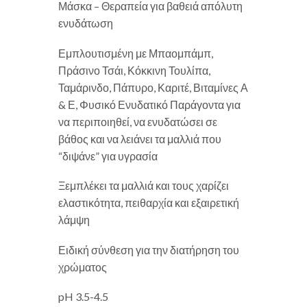
Μάσκα – Θεραπεία για βαθειά απόλυτη
ενυδάτωση
Εμπλουτισμένη με Μπαομπάμπ,
Πράσινο Τσάι, Κόκκινη Τουλίπα,
Ταμάρινδο, Πάπυρο, Καριτέ, Βιταμίνες Α
& Ε, Φυσικό Ενυδατικό Παράγοντα για
να περιποιηθεί, να ενυδατώσει σε
βάθος και να λειάνει τα μαλλιά που
“διψάνε” για υγρασία
Ξεμπλέκει τα μαλλιά και τους χαρίζει
ελαστικότητα, πειθαρχία και εξαιρετική
λάμψη
Ειδική σύνθεση για την διατήρηση του
χρώματος
pH 3.5-4.5