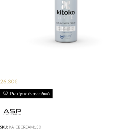
26,30
€
Ρωτήστε έναν ειδικό
SKU:
KA-CBCREAM150