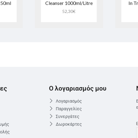
250ml
Cleanser 1000ml/Litre
In T
52,30
€
ες
Ο λογαριασμός μου
Λογαριασμός
Παραγγελίες
Συνεργάτες
ωμής
Δωροκάρτες
τολής