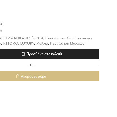
50
0
ΠΑΓΓΕΛΜΑΤΙΚΑ ΠΡΟΪΟΝΤΑ
,
Conditioner
,
Conditioner για
α
,
KITOKO
,
LUXURY
,
Μαλλιά
,
Περιποίηση Μαλλιών
Προσθήκη στο καλάθι
H
Αγοράστε τώρα