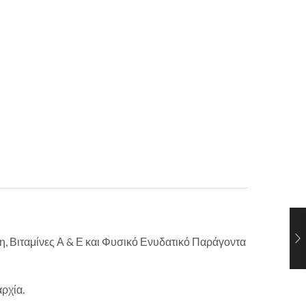
η, Βιταμίνες Α & Ε και Φυσικό Ενυδατικό Παράγοντα
αρχία.