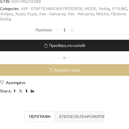
GTIN:
5055786231068
Categories:
ASP - ΕΠΑΓΓΕΛΜΑΤΙΚΑ ΠΡΟΪΟΝΤΑ
,
MODE
,
Styling
,
STYLING
,
Άνδρας
,
Κεριά
,
Κεριά
,
Λακ - Hairspray
,
Λακ - Hairspray
,
Μαλλιά
,
Προϊόντα
Styling
Προσθήκη στο καλάθι
H
Αγοράστε τώρα
Αγαπημένο
Share:
ΠΕΡΙΓΡΑΦΉ
ΕΠΙΠΛΈΟΝ ΠΛΗΡΟΦΟΡΊΕΣ