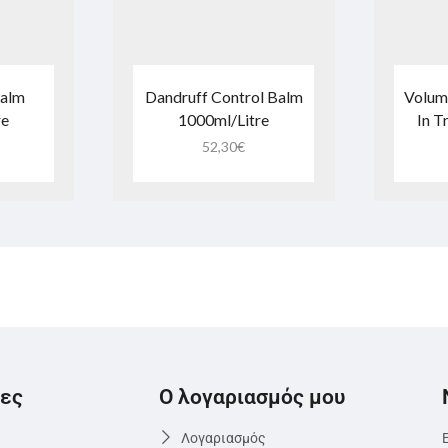
Balm
Dandruff Control Balm
Volum
re
1000ml/Litre
In T
52,30
€
ες
Ο λογαριασμός μου
Λογαριασμός