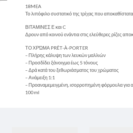
18MEA
Το λιπόφιλο συστατικό της τρίχας που αποκαθίστατα
ΒΙΤΑΜΙΝΕΣ Ε και C
Δρουν από κοινού ενάντια στις ελεύθερες ρίζες απ
ΤΟ ΧΡΏΜΑ PRÊT-À-PORTER
– Πλήρης κάλυψη των λευκών μαλλιών
– Προσδίδει ξάνοιγμα έως 5 τόνους
– Δρά κατά του ξεθωριάσματος του χρώματος
– Ανάμειξη 1:1
– Προαναμεμειγμένη, ισορροπημένη φόρμουλα για ο
100 ml