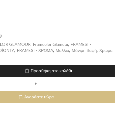
9
LOR GLAMOUR
,
Framcolor Glamour
,
FRAMESI -
ΟΪΟΝΤΑ
,
FRAMESI - ΧΡΩΜΑ
,
Μαλλιά
,
Μόνιμη Βαφή
,
Χρώμα
Προσθήκη στο καλάθι
H
Αγοράστε τώρα