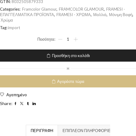
GTIN:
8032505879333
Categories:
Framcolor Glamour
,
FRAMCOLOR GLAMOUR
,
FRAMESI -
ΕΠΑΓΓΕΛΜΑΤΙΚΑ ΠΡΟΪΟΝΤΑ
,
FRAMESI - ΧΡΩΜΑ
,
Μαλλιά
,
Μόνιμη Βαφή
,
Χρώμα
Tag:
import
Προσθήκη στο καλάθι
H
Αγοράστε τώρα
Αγαπημένο
Share:
ΠΕΡΙΓΡΑΦΉ
ΕΠΙΠΛΈΟΝ ΠΛΗΡΟΦΟΡΊΕΣ