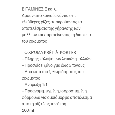
ΒΙΤΑΜΙΝΕΣ Ε και C
Δρουν από κοινού ενάντια στις
ελεύθερες ρίζες αποκρούοντας τα
αποτελέσματα της γήρανσης των
μαλλιών και παρατείνοντας τη διάρκεια
του χρώματος
ΤΟ ΧΡΏΜΑ PRÊT-À-PORTER
– Πλήρης κάλυψη των λευκών μαλλιών
– Προσδίδει ξάνοιγμα έως 5 τόνους
– Δρά κατά του ξεθωριάσματος του
χρώματος
– Ανάμειξη 1:1
– Προαναμεμειγμένη, ισορροπημένη
φόρμουλα για ομοιόμορφο αποτέλεσμα
από τη ρίζα έως την άκρη
100 ml