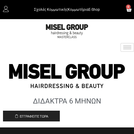
0
Σχολές Κομμωτικής
Κομμωτήρια
Ε-Shop
ΔΙΔΑΚΤΡΑ 6 ΜΗΝΩΝ
ΕΓΓΡΑΦΕΊΤΕ ΤΏΡΑ