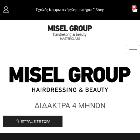
0
Σχολές Κομμωτικής
Κομμωτήρια
Ε-Shop
ΔΙΔΑΚΤΡΑ 4 ΜΗΝΩΝ
ΕΓΓΡΑΦΕΊΤΕ ΤΏΡΑ