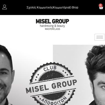
0
Σχολές Κομμωτικής
Κομμωτήρια
Ε-Shop