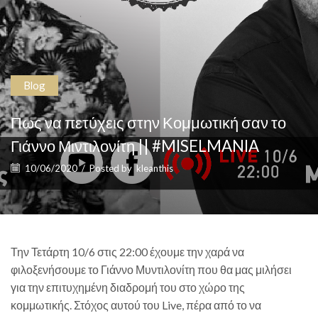
Blog
Πως να πετύχεις στην Κομμωτική σαν το
Γιάννο Μιντιλονίτη || #MISELMANIA
10/06/2020
/
Posted by
kleanthis
Την Τετάρτη 10/6 στις 22:00 έχουμε την χαρά να
φιλοξενήσουμε το Γιάννο Μυντιλονίτη που θα μας μιλήσει
για την επιτυχημένη διαδρομή του στο χώρο της
κομμωτικής. Στόχος αυτού του Live, πέρα από το να