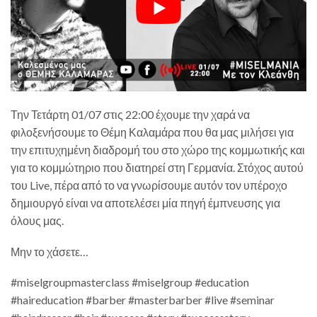
Την Τετάρτη 01/07 στις 22:00 έχουμε την χαρά να
φιλοξενήσουμε το Θέμη Καλαμάρα που θα μας μιλήσει για
την επιτυχημένη διαδρομή του στο χώρο της κομμωτικής και
για το κομμώτηριο που διατηρεί στη Γερμανία. Στόχος αυτού
του Live, πέρα από το να γνωρίσουμε αυτόν τον υπέροχο
δημιουργό είναι να αποτελέσει μία πηγή έμπνευσης για
όλους μας.
Μην το χάσετε…
#miselgroupmasterclass #miselgroup #education
#haireducation #barber #masterbarber #live #seminar