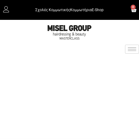
0
Σχολές Κομμωτικής
Κομμωτήρια
Ε-Shop