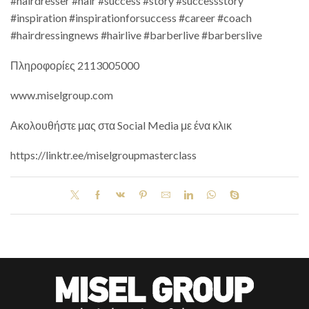
#hairdresser #hair #success #story #successstory
#inspiration #inspirationforsuccess #career #coach
#hairdressingnews #hairlive #barberlive #barberslive
Πληροφορίες 2113005000
www.miselgroup.com
Ακολουθήστε μας στα Social Media με ένα κλικ
https://linktr.ee/miselgroupmasterclass