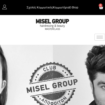
0
Σχολές Κομμωτικής
Κομμωτήρια
Ε-Shop