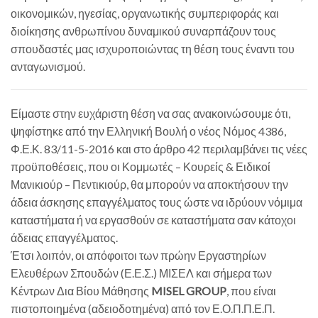
οικονομικών, ηγεσίας, οργανωτικής συμπεριφοράς και
διοίκησης ανθρωπίνου δυναμικού συναρπάζουν τους
σπουδαστές μας ισχυροποιώντας τη θέση τους έναντι του
ανταγωνισμού.
Είμαστε στην ευχάριστη θέση να σας ανακοινώσουμε ότι,
ψηφίστηκε από την Ελληνική Βουλή ο νέος Νόμος 4386,
Φ.Ε.Κ. 83/11-5-2016 και στο άρθρο 42 περιλαμβάνει τις νέες
προϋποθέσεις, που οι Κομμωτές – Κουρείς & Ειδικοί
Μανικιούρ – Πεντικιούρ, θα μπορούν να αποκτήσουν την
άδεια άσκησης επαγγέλματος τους ώστε να ιδρύουν νόμιμα
καταστήματα ή να εργασθούν σε καταστήματα σαν κάτοχοι
άδειας επαγγέλματος.
Έτσι λοιπόν, οι απόφοιτοι των πρώην Εργαστηρίων
Ελευθέρων Σπουδών (Ε.Ε.Σ.) ΜΙΣΕΛ και σήμερα των
Κέντρων Δια Βίου Μάθησης
MISEL GROUP
, που είναι
πιστοποιημένα (αδειοδοτημένα) από τον Ε.Ο.Π.Π.Ε.Π.