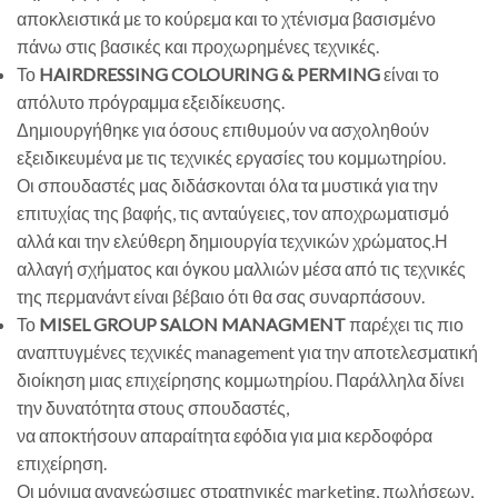
αποκλειστικά με το κούρεμα και το χτένισμα βασισμένο
πάνω στις βασικές και προχωρημένες τεχνικές.
Το
HAIRDRESSING COLOURING & PERMING
είναι το
απόλυτο πρόγραμμα εξειδίκευσης.
Δημιουργήθηκε για όσους επιθυμούν να ασχοληθούν
εξειδικευμένα με τις τεχνικές εργασίες του κομμωτηρίου.
Οι σπουδαστές μας διδάσκονται όλα τα μυστικά για την
επιτυχίας της βαφής, τις ανταύγειες, τον αποχρωματισμό
αλλά και την ελεύθερη δημιουργία τεχνικών χρώματος.Η
αλλαγή σχήματος και όγκου μαλλιών μέσα από τις τεχνικές
της περμανάντ είναι βέβαιο ότι θα σας συναρπάσουν.
Το
MISEL GROUP SALON MANAGMENT
παρέχει τις πιο
αναπτυγμένες τεχνικές management για την αποτελεσματική
διοίκηση μιας επιχείρησης κομμωτηρίου. Παράλληλα δίνει
την δυνατότητα στους σπουδαστές,
να αποκτήσουν απαραίτητα εφόδια για μια κερδοφόρα
επιχείρηση.
Οι μόνιμα ανανεώσιμες στρατηγικές marketing, πωλήσεων,