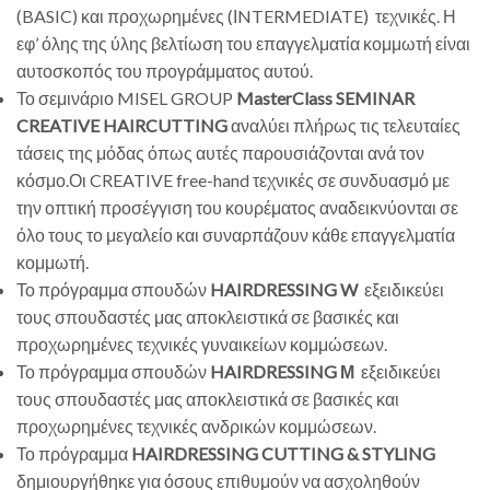
(BASIC) και προχωρημένες (ΙNTERMEDIATE) τεχνικές. Η
εφ’ όλης της ύλης βελτίωση του επαγγελματία κομμωτή είναι
αυτοσκοπός του προγράμματος αυτού.
Το σεμινάριο MISEL GROUP
MasterClass SEMINAR
CREATIVE HAIRCUTTING
αναλύει πλήρως τις τελευταίες
τάσεις της μόδας όπως αυτές παρουσιάζονται ανά τον
κόσμο.Οι CREATIVE free-hand τεχνικές σε συνδυασμό με
την οπτική προσέγγιση του κουρέματος αναδεικνύονται σε
όλο τους το μεγαλείο και συναρπάζουν κάθε επαγγελματία
κομμωτή.
Το πρόγραμμα σπουδών
HAIRDRESSING W
εξειδικεύει
τους σπουδαστές μας αποκλειστικά σε βασικές και
προχωρημένες τεχνικές γυναικείων κομμώσεων.
Το πρόγραμμα σπουδών
HAIRDRESSING Μ
εξειδικεύει
τους σπουδαστές μας αποκλειστικά σε βασικές και
προχωρημένες τεχνικές ανδρικών κομμώσεων.
Το πρόγραμμα
HAIRDRESSING CUTTING & STYLING
δημιουργήθηκε για όσους επιθυμούν να ασχοληθούν