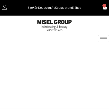
0
Σχολές Κομμωτικής
Κομμωτήρια
Ε-Shop