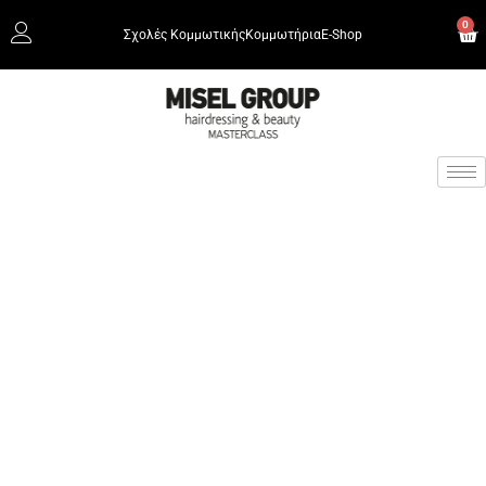
0
Σχολές Κομμωτικής
Κομμωτήρια
Ε-Shop