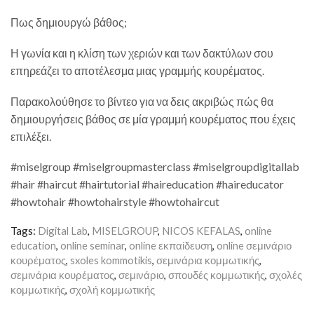
Πως δημιουργώ βάθος;
Η γωνία και η κλίση των χεριών και των δακτύλων σου
επηρεάζει το αποτέλεσμα μιας γραμμής κουρέματος.
Παρακολούθησε το βίντεο για να δεις ακριβώς πώς θα
δημιουργήσεις βάθος σε μία γραμμή κουρέματος που έχεις
επιλέξει.
#miselgroup #miselgroupmasterclass #miselgroupdigitallab
#hair #haircut #hairtutorial #haireducation #haireducator
#howtohair #howtohairstyle #howtohaircut
Tags:
Digital Lab
,
MISELGROUP
,
NICOS KEFALAS
,
online
education
,
online seminar
,
online εκπαίδευση
,
online σεμινάριο
κουρέματος
,
sxoles kommotikis
,
σεμινάρια κομμωτικής
,
σεμινάρια κουρέματος
,
σεμινάριο
,
σπουδές κομμωτικής
,
σχολές
κομμωτικής
,
σχολή κομμωτικής