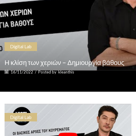
Digital Lab
Η κλίση των χεριών – Δημιουργία βάθους
16/11/2022
/
Posted by
kleanthis
Digital Lab