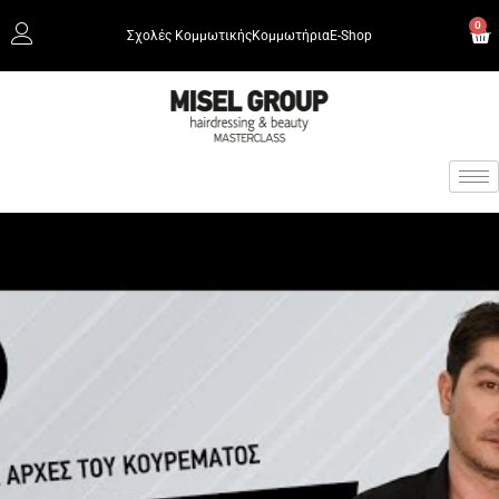
0
Σχολές Κομμωτικής
Κομμωτήρια
Ε-Shop