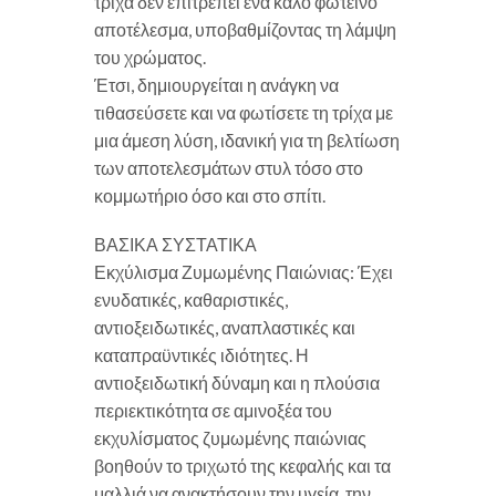
τρίχα δεν επιτρέπει ένα καλό φωτεινό
αποτέλεσμα, υποβαθμίζοντας τη λάμψη
του χρώματος.
Έτσι, δημιουργείται η ανάγκη να
τιθασεύσετε και να φωτίσετε τη τρίχα με
μια άμεση λύση, ιδανική για τη βελτίωση
των αποτελεσμάτων στυλ τόσο στο
κομμωτήριο όσο και στο σπίτι.
ΒΑΣΙΚΑ ΣΥΣΤΑΤΙΚΑ
Εκχύλισμα Ζυμωμένης Παιώνιας: Έχει
ενυδατικές, καθαριστικές,
αντιοξειδωτικές, αναπλαστικές και
καταπραϋντικές ιδιότητες. Η
αντιοξειδωτική δύναμη και η πλούσια
περιεκτικότητα σε αμινοξέα του
εκχυλίσματος ζυμωμένης παιώνιας
βοηθούν το τριχωτό της κεφαλής και τα
μαλλιά να ανακτήσουν την υγεία, την