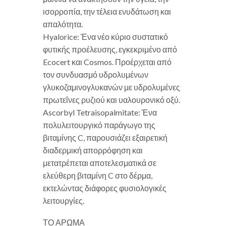
ισορροπία, την τέλεια ενυδάτωση και
απαλότητα.
Hyalorice: Ένα νέο κύριο συστατικό
φυτικής προέλευσης, εγκεκριμένο από
Ecocert και Cosmos. Προέρχεται από
τον συνδυασμό υδρολυμένων
γλυκοζαμινογλυκανών με υδρολυμένες
πρωτεΐνες ρυζιού και υαλουρονικό οξύ.
Ascorbyl Tetraisopalmitate: Ένα
πολυλειτουργικό παράγωγο της
βιταμίνης C, παρουσιάζει εξαιρετική
διαδερμική απορρόφηση και
μετατρέπεται αποτελεσματικά σε
ελεύθερη βιταμίνη C στο δέρμα,
εκτελώντας διάφορες φυσιολογικές
λειτουργίες.
ΤΟ ΑΡΩΜΑ