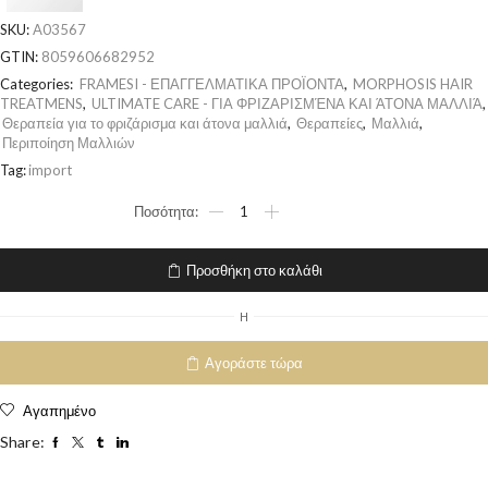
SKU:
A03567
GTIN:
8059606682952
Categories:
FRAMESI - ΕΠΑΓΓΕΛΜΑΤΙΚΑ ΠΡΟΪΟΝΤΑ
,
MORPHOSIS HAIR
TREATMENS
,
ULTIMATE CARE - ΓΙΑ ΦΡΙΖΑΡΙΣΜΈΝΑ ΚΑΙ ΆΤΟΝΑ ΜΑΛΛΙΆ
,
Θεραπεία για το φριζάρισμα και άτονα μαλλιά
,
Θεραπείες
,
Μαλλιά
,
Περιποίηση Μαλλιών
Tag:
import
Προσθήκη στο καλάθι
H
Αγοράστε τώρα
Αγαπημένο
Share: