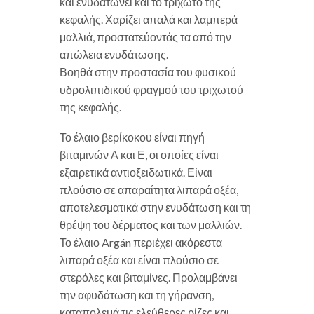
και ενυδατώνει και το τριχωτό της
κεφαλής. Χαρίζει απαλά και λαμπερά
μαλλιά, προστατεύοντάς τα από την
απώλεια ενυδάτωσης.
Βοηθά στην προστασία του φυσικού
υδρολιπιδικού φραγμού του τριχωτού
της κεφαλής.
Το έλαιο βερίκοκου είναι πηγή
βιταμινών Α και Ε, οι οποίες είναι
εξαιρετικά αντιοξειδωτικά. Είναι
πλούσιο σε απαραίτητα λιπαρά οξέα,
αποτελεσματικά στην ενυδάτωση και τη
θρέψη του δέρματος και των μαλλιών.
Το έλαιο Argán περιέχει ακόρεστα
λιπαρά οξέα και είναι πλούσιο σε
στερόλες και βιταμίνες. Προλαμβάνει
την αφυδάτωση και τη γήρανση,
καταπολεμά τις ελεύθερες ρίζες και