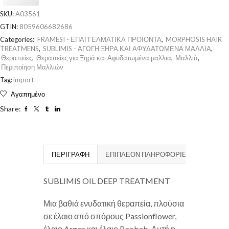
SKU:
A03561
GTIN:
8059606682686
Categories:
FRAMESI - ΕΠΑΓΓΕΛΜΑΤΙΚΑ ΠΡΟΪΟΝΤΑ
,
MORPHOSIS HAIR
TREATMENS
,
SUBLIMIS - ΑΓΩΓΗ ΞΗΡΑ ΚΑΙ ΑΦΥΔΑΤΩΜΕΝΑ ΜΑΛΛΙΑ
,
Θεραπείες
,
Θεραπείες για Ξηρά και Αφυδατωμένα μαλλια
,
Μαλλιά
,
Περιποίηση Μαλλιών
Tag:
import
Αγαπημένο
Share:
ΠΕΡΙΓΡΑΦΉ
ΕΠΙΠΛΈΟΝ ΠΛΗΡΟΦΟΡΊΕΣ
SUBLIMIS OIL DEEP TREATMENT
Μια βαθιά ενυδατική θεραπεία, πλούσια
σε έλαιο από σπόρους Passionflower,
έλαιο Argan και έλαιο Baobab. Αυτή η