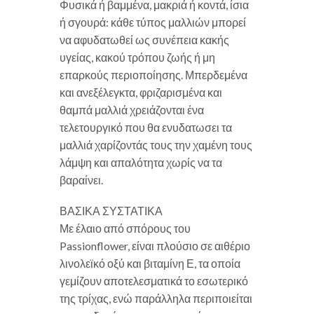
Φυσικά ή βαμμένα, μακριά ή κοντά, ίσια
ή σγουρά: κάθε τύπος μαλλιών μπορεί
να αφυδατωθεί ως συνέπεια κακής
υγείας, κακού τρόπου ζωής ή μη
επαρκούς περιοποίησης. Μπερδεμένα
και ανεξέλεγκτα, φριζαρισμένα και
θαμπά μαλλιά χρειάζονται ένα
τελετουργικό που θα ενυδατωσει τα
μαλλιά χαρίζοντάς τους την χαμένη τους
λάμψη και απαλότητα χωρίς να τα
βαραίνει.
ΒΑΣΙΚΑ ΣΥΣΤΑΤΙΚΑ
Με έλαιο από σπόρους του
Passionflower, είναι πλούσιο σε αιθέριο
λινολεϊκό οξύ και βιταμίνη Ε, τα οποία
γεμίζουν αποτελεσματικά το εσωτερικό
της τρίχας, ενώ παράλληλα περιποιείται