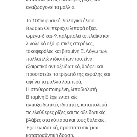
αναζωογονεί τα μαλλιά.
Το 100% φυσικό βιολογικό έλαιο
Baobab Oil περιέχει λιπαρά οξέα,
ωμέγα-6 και-9, παλμιτολεϊκό, ελαϊκό και
λινολεϊκό οξύ, φυτικές στερόλες,
τοκοφερόλες και βιταμίνη Ε. Λόγω των
πολλαπλών ιδιοτήτων του, είναι
εξαιρετικό αντιοξειδωτικό, θρέφει και
προστατεύει το τριχωτό της κεφαλής και
αφήνει τα μαλλιά λαμπερά.
Η σταθεροποιημένη, λιποδιαλυτή
Βιταμίνη Ε έχει εντατικές
αντιοξειδωτικές ιδιότητες, καταπολεμά
τις ελεύθερες ρίζες και τις οξειδωτικές
βλάβες στα κύτταρα και τους θύλακες.
Έχει ενυδατική, προστατευτική και
καταπραϋντική δράση.