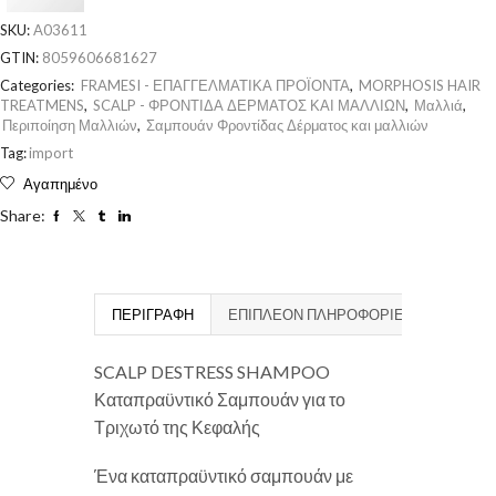
SKU:
A03611
GTIN:
8059606681627
Categories:
FRAMESI - ΕΠΑΓΓΕΛΜΑΤΙΚΑ ΠΡΟΪΟΝΤΑ
,
MORPHOSIS HAIR
TREATMENS
,
SCALP - ΦΡΟΝΤΙΔΑ ΔΕΡΜΑΤΟΣ ΚΑΙ ΜΑΛΛΙΩΝ
,
Μαλλιά
,
Περιποίηση Μαλλιών
,
Σαμπουάν Φροντίδας Δέρματος και μαλλιών
Tag:
import
Αγαπημένο
Share:
ΠΕΡΙΓΡΑΦΉ
ΕΠΙΠΛΈΟΝ ΠΛΗΡΟΦΟΡΊΕΣ
SCALP DESTRESS SHAMPOO
Καταπραϋντικό Σαμπουάν για το
Τριχωτό της Κεφαλής
Ένα καταπραϋντικό σαμπουάν με