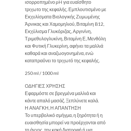
ισορροπημένο pH για ευαίσθητο
τριχωτο της κεφαλής. Εμπλουτισμένο με
Εκχυλίσματα Βιολογικής Ζυμωμένης
Άρνικας και Χαμομηλιού, Βιταμίνη B12,
Εκχύλισμα Γλυκόριζας, Αργινίνη,
Τριμεθυλογλυκίνη, Βιταμίνη Ε, Μενθόλη
και Φυτική Γλυκερίνη, αφήνει τα μαλλιά
καθαρά και αναζωογονημένα, ενώ
καταπραΰνει το τριχωτό της κεφαλής.
250 ml / 1000 ml
ΟΔΗΓΙΕΣ ΧΡΗΣΗΣ
Εφαρμόστε σε βρεγμένα μαλλιά και
κάντε απαλό μασάζ. Ξεπλύνετε καλά.
Η ΑΝΑΓΚΗ, Η ΑΠΑΝΤΗΣΗ
Το υπερβολικό σμήγμα, η ξηρότητα ή η
ευαισθησία μπορεί να προέρχονται από
το άγχος, την κακή διατροφή ή μια