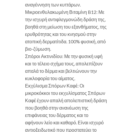
αναγέννηση των κυττάρων.
Μικροενθυλακωμένη Βιταμίνη B12: Με
την ισχυρή αντιφλεγμονώδη δράση της,
βοηθά στη μείωση του εξανθήματος, της
ερυθρότητας και του κνησμού στην
ατοπική δερματίτιδα. 100% φυσική, από
βιο-ζύμωση.
Σπόροι Ακτινιδίου: Με την φυσική υφή
και το τέλειο σχήμα τους, απολεπίζουν
απαλά το δέρμα και βελτιώνουν την
κυκλοφορία του αίματος.
Εκχύλισμα Σπόρων Καφέ: Οι
μικροκόκκοι του εκχυλίσματος Σπόρων
Καφέ έχουν απαλή απολεπιστική δράση
που βοηθά στην ανανέωση της
επιφάνειας του δέρματος και το
αφήνουν λείο και καθαρό. Είναι ισχυρό
αντιοξειδωτικό που προστατεύει το