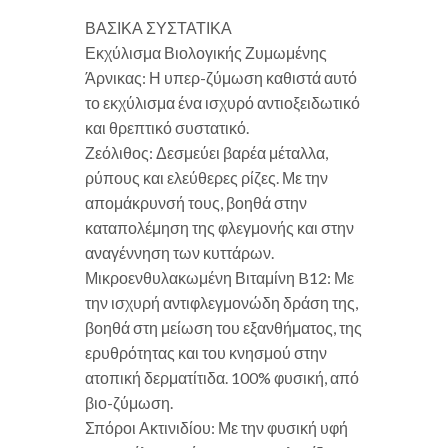
ΒΑΣΙΚΑ ΣΥΣΤΑΤΙΚΑ
Εκχύλισμα Βιολογικής Ζυμωμένης
Άρνικας: Η υπερ-ζύμωση καθιστά αυτό
το εκχύλισμα ένα ισχυρό αντιοξειδωτικό
και θρεπτικό συστατικό.
Ζεόλιθος: Δεσμεύει βαρέα μέταλλα,
ρύπους και ελεύθερες ρίζες. Με την
απομάκρυνσή τους, βοηθά στην
καταπολέμηση της φλεγμονής και στην
αναγέννηση των κυττάρων.
Μικροενθυλακωμένη Βιταμίνη B12: Με
την ισχυρή αντιφλεγμονώδη δράση της,
βοηθά στη μείωση του εξανθήματος, της
ερυθρότητας και του κνησμού στην
ατοπική δερματίτιδα. 100% φυσική, από
βιο-ζύμωση.
Σπόροι Ακτινιδίου: Με την φυσική υφή