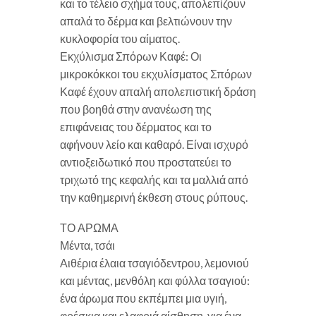
και το τέλειο σχήμα τους, απολεπίζουν
απαλά το δέρμα και βελτιώνουν την
κυκλοφορία του αίματος.
Εκχύλισμα Σπόρων Καφέ: Οι
μικροκόκκοι του εκχυλίσματος Σπόρων
Καφέ έχουν απαλή απολεπιστική δράση
που βοηθά στην ανανέωση της
επιφάνειας του δέρματος και το
αφήνουν λείο και καθαρό. Είναι ισχυρό
αντιοξειδωτικό που προστατεύει το
τριχωτό της κεφαλής και τα μαλλιά από
την καθημερινή έκθεση στους ρύπους.
ΤΟ ΑΡΩΜΑ
Μέντα, τσάι
Αιθέρια έλαια τσαγιόδεντρου, λεμονιού
και μέντας, μενθόλη και φύλλα τσαγιού:
ένα άρωμα που εκπέμπει μια υγιή,
φρέσκια και ελαφριά αίσθηση, για ένα