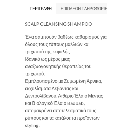
ΠΕΡΙΓΡΑΦΉ
ΕΠΙΠΛΈΟΝ ΠΛΗΡΟΦΟΡΊΕΣ
SCALP CLEANSING SHAMPOO
Ένα σαμπουάν βαθέως καθαρισμού για
όλους τους τύπους μαλλιών και
τριχωτού της κεφαλής.
Ιδανικό ως μέρος μιας
αναζωογονητικής θεραπείας του
τριχωτού.
Εμπλουτισμένο με Ζυμωμένη Άρνικα,
εκχυλίσματα Λεβάντας και
Δεντρολίβανου, Αιθέριο Έλαιο Μέντας
και Βιολογικό Έλαιο Baobab,
απομακρύνει αποτελεσματικά τους
ρύπους και τα κατάλοιπα προϊόντων
styling.