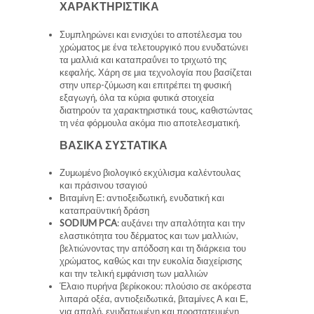
ΧΑΡΑΚΤΗΡΙΣΤΙΚΑ
Συμπληρώνει και ενισχύει το αποτέλεσμα του
χρώματος με ένα τελετουργικό που ενυδατώνει
τα μαλλιά και καταπραΰνει το τριχωτό της
κεφαλής. Χάρη σε μια τεχνολογία που βασίζεται
στην υπερ-ζύμωση και επιτρέπει τη φυσική
εξαγωγή, όλα τα κύρια φυτικά στοιχεία
διατηρούν τα χαρακτηριστικά τους, καθιστώντας
τη νέα φόρμουλα ακόμα πιο αποτελεσματική.
ΒΑΣΙΚΑ ΣΥΣΤΑΤΙΚΑ
Ζυμωμένο βιολογικό εκχύλισμα καλέντουλας
και πράσινου τσαγιού
Βιταμίνη Ε: αντιοξειδωτική, ενυδατική και
καταπραϋντική δράση
SODIUM PCA
: αυξάνει την απαλότητα και την
ελαστικότητα του δέρματος και των μαλλιών,
βελτιώνοντας την απόδοση και τη διάρκεια του
χρώματος, καθώς και την ευκολία διαχείρισης
και την τελική εμφάνιση των μαλλιών
Έλαιο πυρήνα βερίκοκου: πλούσιο σε ακόρεστα
λιπαρά οξέα, αντιοξειδωτικά, βιταμίνες Α και Ε,
για απαλή, ενυδατωμένη και προστατευμένη