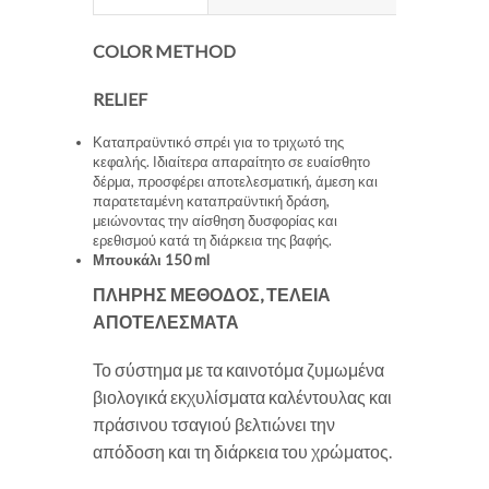
COLOR METHOD
RELIEF
Καταπραϋντικό σπρέι για το τριχωτό της
κεφαλής. Ιδιαίτερα απαραίτητο σε ευαίσθητο
δέρμα, προσφέρει αποτελεσματική, άμεση και
παρατεταμένη καταπραϋντική δράση,
μειώνοντας την αίσθηση δυσφορίας και
ερεθισμού κατά τη διάρκεια της βαφής.
Μπουκάλι 150 ml
ΠΛΗΡΗΣ ΜΕΘΟΔΟΣ, ΤΕΛΕΙΑ
ΑΠΟΤΕΛΕΣΜΑΤΑ
Το σύστημα με τα καινοτόμα ζυμωμένα
βιολογικά εκχυλίσματα καλέντουλας και
πράσινου τσαγιού βελτιώνει την
απόδοση και τη διάρκεια του χρώματος.