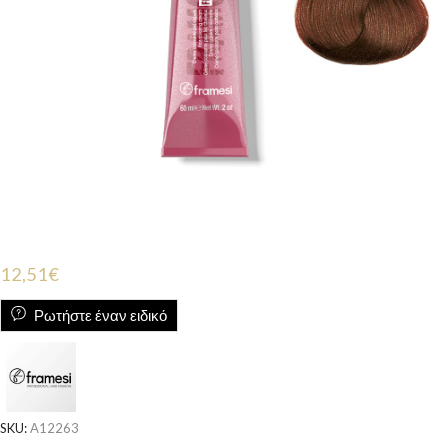
12,51
€
Ρωτήστε έναν ειδικό
SKU:
A12263