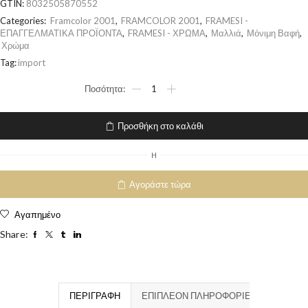
GTIN:
8032505870552
Categories:
Framcolor 2001
,
FRAMCOLOR 2001
,
FRAMESI -
ΕΠΑΓΓΕΛΜΑΤΙΚΑ ΠΡΟΪΟΝΤΑ
,
FRAMESI - ΧΡΩΜΑ
,
Μαλλιά
,
Μόνιμη Βαφή
,
Χρώμα
Tag:
import
Προσθήκη στο καλάθι
H
Αγοράστε τώρα
Αγαπημένο
Share:
ΠΕΡΙΓΡΑΦΉ
ΕΠΙΠΛΈΟΝ ΠΛΗΡΟΦΟΡΊΕΣ