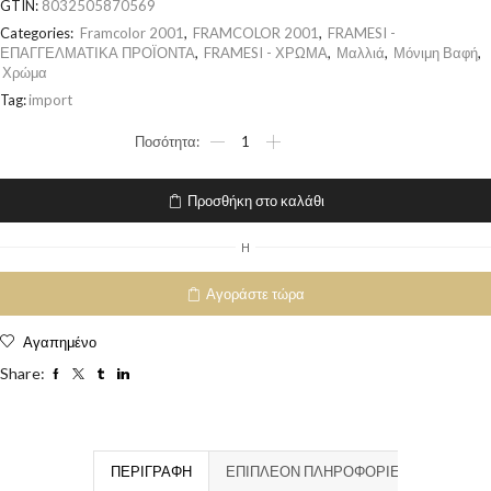
GTIN:
8032505870569
Categories:
Framcolor 2001
,
FRAMCOLOR 2001
,
FRAMESI -
ΕΠΑΓΓΕΛΜΑΤΙΚΑ ΠΡΟΪΟΝΤΑ
,
FRAMESI - ΧΡΩΜΑ
,
Μαλλιά
,
Μόνιμη Βαφή
,
Χρώμα
Tag:
import
Προσθήκη στο καλάθι
H
Αγοράστε τώρα
Αγαπημένο
Share:
ΠΕΡΙΓΡΑΦΉ
ΕΠΙΠΛΈΟΝ ΠΛΗΡΟΦΟΡΊΕΣ