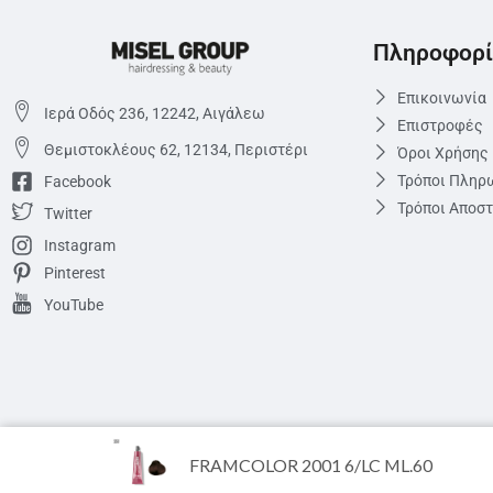
Πληροφορί
Επικοινωνία
Ιερά Οδός 236, 12242, Αιγάλεω
Επιστροφές
Θεμιστoκλέους 62, 12134, Περιστέρι
Όροι Χρήσης
Τρόποι Πληρ
Facebook
Τρόποι Αποσ
Twitter
Instagram
Pinterest
YouTube
FRAMCOLOR 2001 6/LC ML.60
Eshop.miselgroup.com © 2022