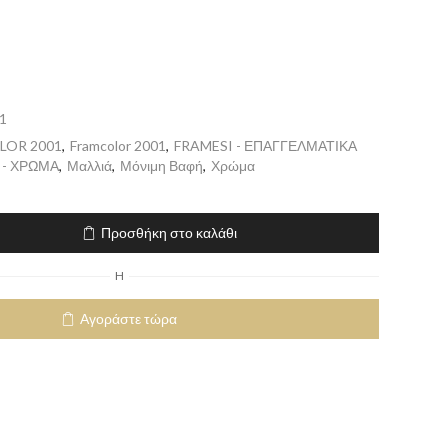
1
LOR 2001
,
Framcolor 2001
,
FRAMESI - ΕΠΑΓΓΕΛΜΑΤΙΚΑ
 - ΧΡΩΜΑ
,
Μαλλιά
,
Μόνιμη Βαφή
,
Χρώμα
Προσθήκη στο καλάθι
H
Αγοράστε τώρα