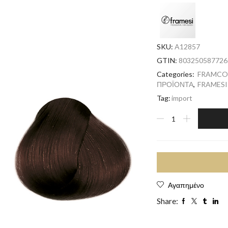
SKU:
A12857
GTIN:
803250587726
Categories:
FRAMCO
ΠΡΟΪΟΝΤΑ
,
FRAMESI
Tag:
import
Αγαπημένο
Share: