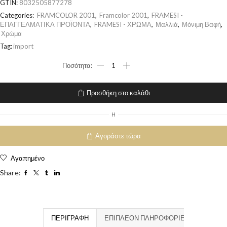
GTIN:
8032505877278
Categories:
FRAMCOLOR 2001
,
Framcolor 2001
,
FRAMESI -
ΕΠΑΓΓΕΛΜΑΤΙΚΑ ΠΡΟΪΟΝΤΑ
,
FRAMESI - ΧΡΩΜΑ
,
Μαλλιά
,
Μόνιμη Βαφή
,
Χρώμα
Tag:
import
Προσθήκη στο καλάθι
H
Αγοράστε τώρα
Αγαπημένο
Share:
ΠΕΡΙΓΡΑΦΉ
ΕΠΙΠΛΈΟΝ ΠΛΗΡΟΦΟΡΊΕΣ