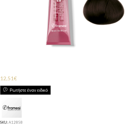
12,51
€
Ρωτήστε έναν ειδικό
SKU:
A12858