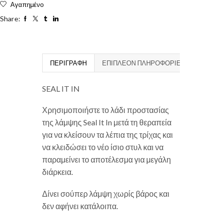
Αγαπημένο
Share:
ΠΕΡΙΓΡΑΦΉ
ΕΠΙΠΛΈΟΝ ΠΛΗΡΟΦΟΡΊΕΣ
SEAL IT IN
Χρησιμοποιήστε το λάδι προστασίας
της λάμψης Seal It In μετά τη θεραπεία
για να κλείσουν τα λέπια της τρίχας και
να κλειδώσει το νέο ίσιο στυλ και να
παραμείνει το αποτέλεσμα για μεγάλη
διάρκεια.
Δίνει σούπερ λάμψη χωρίς βάρος και
δεν αφήνει κατάλοιπα.