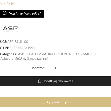
57,10
€
Ρωτήστε έναν ειδικό
SKU:
ASP-SS-SI100
GTIN:
5055786234991
Categories:
ASP - ΕΠΑΓΓΕΛΜΑΤΙΚΑ ΠΡΟΪΟΝΤΑ
,
SUPER SMOOTH
,
Λείανση
,
Μαλλιά
,
Σχήμα και Υφή
Προσθήκη στο καλάθι
H
Αγοράστε τώρα