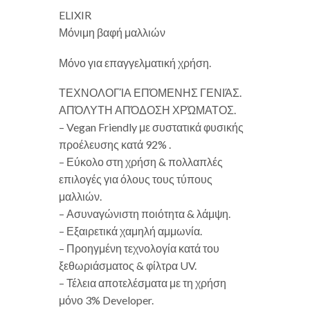
ELIXIR
Μόνιμη βαφή μαλλιών
Μόνο για επαγγελματική χρήση.
ΤΕΧΝΟΛΟΓΊΑ ΕΠΌΜΕΝΗΣ ΓΕΝΙΆΣ.
ΑΠΌΛΥΤΗ ΑΠΌΔΟΣΗ ΧΡΏΜΑΤΟΣ.
– Vegan Friendly με συστατικά φυσικής
προέλευσης κατά 92% .
– Εύκολο στη χρήση & πολλαπλές
επιλογές για όλους τους τύπους
μαλλιών.
– Ασυναγώνιστη ποιότητα & λάμψη.
– Εξαιρετικά χαμηλή αμμωνία.
– Προηγμένη τεχνολογία κατά του
ξεθωριάσματος & φίλτρα UV.
– Τέλεια αποτελέσματα με τη χρήση
μόνο 3% Developer.