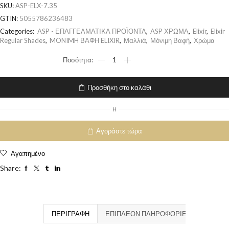
SKU:
ASP-ELX-7.35
GTIN:
5055786236483
Categories:
ASP - ΕΠΑΓΓΕΛΜΑΤΙΚΑ ΠΡΟΪΟΝΤΑ
,
ASP ΧΡΩΜΑ
,
Elixir
,
Elixir
Regular Shades
,
MONIMH ΒΑΦΗ ELIXIR
,
Μαλλιά
,
Μόνιμη Βαφή
,
Χρώμα
Προσθήκη στο καλάθι
H
Αγοράστε τώρα
Αγαπημένο
Share:
ΠΕΡΙΓΡΑΦΉ
ΕΠΙΠΛΈΟΝ ΠΛΗΡΟΦΟΡΊΕΣ