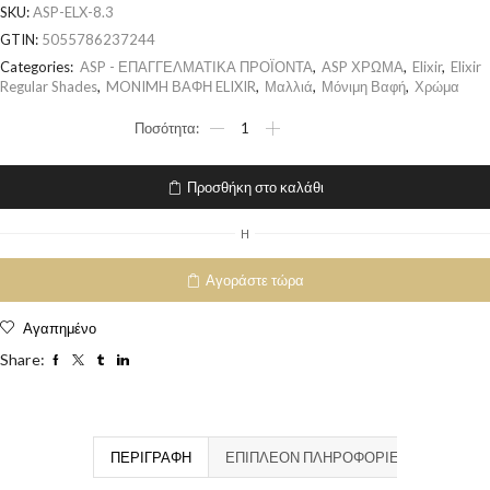
SKU:
ASP-ELX-8.3
GTIN:
5055786237244
Categories:
ASP - ΕΠΑΓΓΕΛΜΑΤΙΚΑ ΠΡΟΪΟΝΤΑ
,
ASP ΧΡΩΜΑ
,
Elixir
,
Elixir
Regular Shades
,
MONIMH ΒΑΦΗ ELIXIR
,
Μαλλιά
,
Μόνιμη Βαφή
,
Χρώμα
Προσθήκη στο καλάθι
H
Αγοράστε τώρα
Αγαπημένο
Share:
ΠΕΡΙΓΡΑΦΉ
ΕΠΙΠΛΈΟΝ ΠΛΗΡΟΦΟΡΊΕΣ