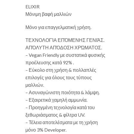
ELIXIR
Μόνιμη βαφή μαλλιών
Μόνο για επαγγελματική χρήση.
ΤΕΧΝΟΛΟΓΊΑ ΕΠΌΜΕΝΗΣ ΓΕΝΙΆΣ.
ΑΠΌΛΥΤΗ ΑΠΌΔΟΣΗ ΧΡΏΜΑΤΟΣ.
– Vegan Friendly με συστατικά φυσικής
προέλευσης κατά 92% .
– Εύκολο στη χρήση & πολλαπλές
επιλογές για όλους τους τύπους
μαλλιών.
– Ασυναγώνιστη ποιότητα & λάμψη.
– Εξαιρετικά χαμηλή αμμωνία.
– Προηγμένη τεχνολογία κατά του
ξεθωριάσματος & φίλτρα UV.
– Τέλεια αποτελέσματα με τη χρήση
μόνο 3% Developer.