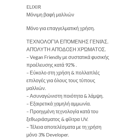
ELIXIR
Μόνιμη βαφή μαλλιών
Μόνο για επαγγελματική χρήση.
ΤΕΧΝΟΛΟΓΊΑ ΕΠΌΜΕΝΗΣ ΓΕΝΙΆΣ.
ΑΠΌΛΥΤΗ ΑΠΌΔΟΣΗ ΧΡΏΜΑΤΟΣ.
– Vegan Friendly με συστατικά φυσικής
προέλευσης κατά 92% .
– Εύκολο στη χρήση & πολλαπλές
επιλογές για όλους τους τύπους
μαλλιών.
– Ασυναγώνιστη ποιότητα & λάμψη.
– Εξαιρετικά χαμηλή αμμωνία.
– Προηγμένη τεχνολογία κατά του
ξεθωριάσματος & φίλτρα UV.
– Τέλεια αποτελέσματα με τη χρήση
μόνο 3% Developer.