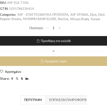
SKU:
ASP-ELX-7.036
GTIN:
5055786236414
Categories:
ASP - ΕΠΑΓΓΕΛΜΑΤΙΚΑ ΠΡΟΪΟΝΤΑ
,
ASP ΧΡΩΜΑ
,
Elixir
,
Elixir
Regular Shades
,
MONIMH ΒΑΦΗ ELIXIR
,
Μαλλιά
,
Μόνιμη Βαφή
,
Χρώμα
Προσθήκη στο καλάθι
H
Αγοράστε τώρα
Αγαπημένο
Share:
ΠΕΡΙΓΡΑΦΉ
ΕΠΙΠΛΈΟΝ ΠΛΗΡΟΦΟΡΊΕΣ