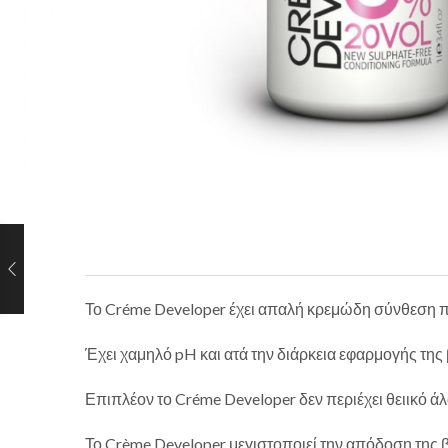
Το Créme Developer έχει απαλή κρεμώδη σύνθεση που 
Έχει χαμηλό pH και ατά την διάρκεια εφαρμογής της
Επιπλέον το Créme Developer δεν περιέχει θειικό 
Το Crème Developer μεγιστοποιεί την απόδοση της β