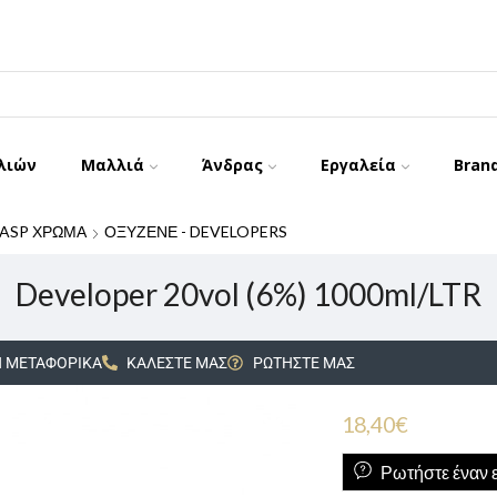
λιών
Μαλλιά
Άνδρας
Εργαλεία
Bran
ASP ΧΡΩΜΑ
ΟΞΥΖΕΝΕ - DEVELOPERS
Developer 20vol (6%) 1000ml/LTR
 ΜΕΤΑΦΟΡΙΚΑ
ΚΑΛΕΣΤΕ ΜΑΣ
ΡΩΤΗΣΤΕ ΜΑΣ
18,40
€
Ρωτήστε έναν ε