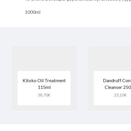
1000ml
Kitoko Oil Treatment
Dandruff Con
115ml
Cleanser 25
38,70
€
23,10
€