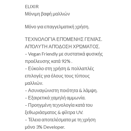
ELIXIR
Μόνιμη βαφή μαλλιών
Μόνο για επαγγελματική χρήση.
ΤΕΧΝΟΛΟΓΊΑ ΕΠΌΜΕΝΗΣ ΓΕΝΙΆΣ.
ΑΠΌΛΥΤΗ ΑΠΌΔΟΣΗ ΧΡΏΜΑΤΟΣ.
– Vegan Friendly με συστατικά φυσικής
προέλευσης κατά 92% .
– Εύκολο στη χρήση & πολλαπλές
επιλογές για όλους τους τύπους
μαλλιών.
– Ασυναγώνιστη ποιότητα & λάμψη.
– Εξαιρετικά χαμηλή αμμωνία.
– Προηγμένη τεχνολογία κατά του
ξεθωριάσματος & φίλτρα UV.
– Τέλεια αποτελέσματα με τη χρήση
μόνο 3% Developer.