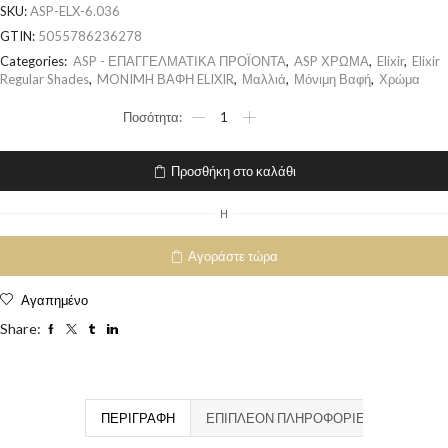
SKU:
ASP-ELX-6.036
GTIN:
5055786236278
Categories:
ASP - ΕΠΑΓΓΕΛΜΑΤΙΚΑ ΠΡΟΪΟΝΤΑ
,
ASP ΧΡΩΜΑ
,
Elixir
,
Elixir
Regular Shades
,
MONIMH ΒΑΦΗ ELIXIR
,
Μαλλιά
,
Μόνιμη Βαφή
,
Χρώμα
Προσθήκη στο καλάθι
H
Αγοράστε τώρα
Αγαπημένο
Share:
ΠΕΡΙΓΡΑΦΉ
ΕΠΙΠΛΈΟΝ ΠΛΗΡΟΦΟΡΊΕΣ