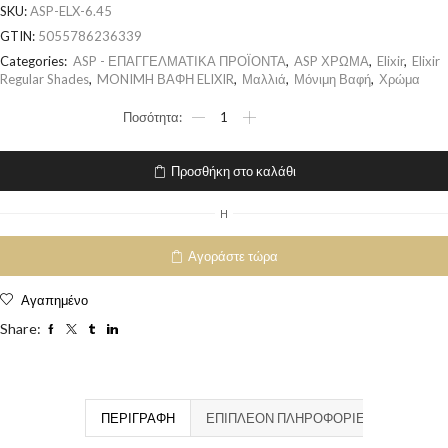
SKU:
ASP-ELX-6.45
GTIN:
5055786236339
Categories:
ASP - ΕΠΑΓΓΕΛΜΑΤΙΚΑ ΠΡΟΪΟΝΤΑ
,
ASP ΧΡΩΜΑ
,
Elixir
,
Elixir
Regular Shades
,
MONIMH ΒΑΦΗ ELIXIR
,
Μαλλιά
,
Μόνιμη Βαφή
,
Χρώμα
Προσθήκη στο καλάθι
H
Αγοράστε τώρα
Αγαπημένο
Share:
ΠΕΡΙΓΡΑΦΉ
ΕΠΙΠΛΈΟΝ ΠΛΗΡΟΦΟΡΊΕΣ