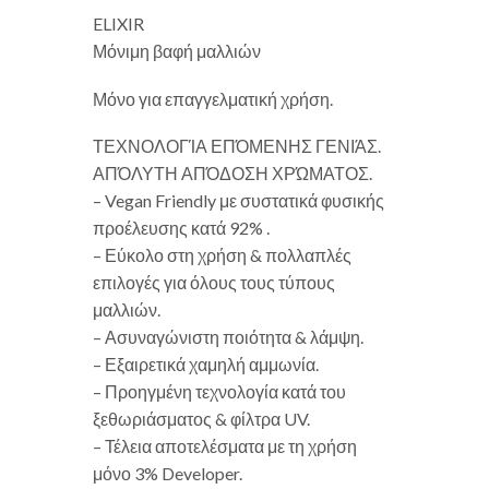
ELIXIR
Μόνιμη βαφή μαλλιών
Μόνο για επαγγελματική χρήση.
ΤΕΧΝΟΛΟΓΊΑ ΕΠΌΜΕΝΗΣ ΓΕΝΙΆΣ.
ΑΠΌΛΥΤΗ ΑΠΌΔΟΣΗ ΧΡΏΜΑΤΟΣ.
– Vegan Friendly με συστατικά φυσικής
προέλευσης κατά 92% .
– Εύκολο στη χρήση & πολλαπλές
επιλογές για όλους τους τύπους
μαλλιών.
– Ασυναγώνιστη ποιότητα & λάμψη.
– Εξαιρετικά χαμηλή αμμωνία.
– Προηγμένη τεχνολογία κατά του
ξεθωριάσματος & φίλτρα UV.
– Τέλεια αποτελέσματα με τη χρήση
μόνο 3% Developer.