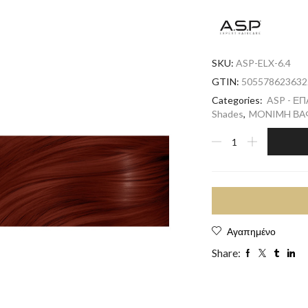
SKU:
ASP-ELX-6.4
GTIN:
505578623632
Categories:
ASP - Ε
Shades
,
MONIMH ΒΑΦ
Αγαπημένο
Share: