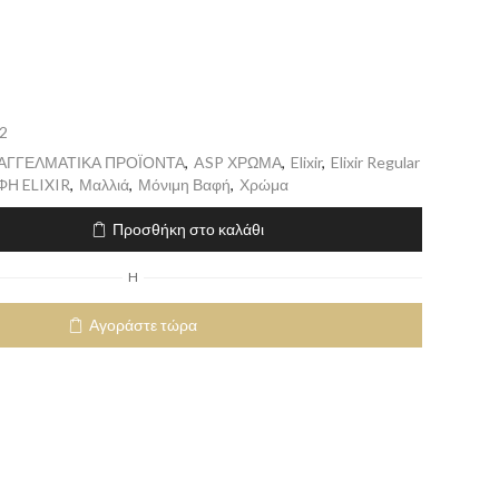
2
ΠΑΓΓΕΛΜΑΤΙΚΑ ΠΡΟΪΟΝΤΑ
,
ASP ΧΡΩΜΑ
,
Elixir
,
Elixir Regular
Η ELIXIR
,
Μαλλιά
,
Μόνιμη Βαφή
,
Χρώμα
Προσθήκη στο καλάθι
H
Αγοράστε τώρα