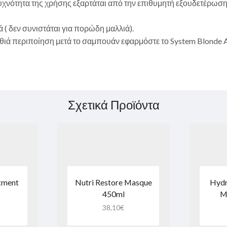
συχνότητα της χρήσης εξαρτάται από την επιθυμητή εξουδετέρωση
ά ( δεν συνιστάται για πορώδη μαλλιά).
αθιά περιποίηση μετά το σαμπουάν εφαρμόστε το System Blonde 
Σχετικά Προϊόντα
atment
Nutri Restore Masque
Hydr
450ml
M
38,10
€