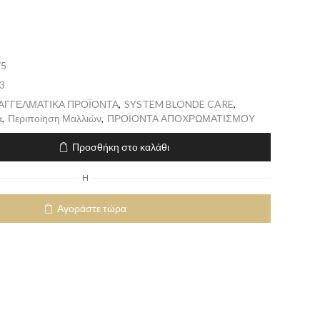
75
3
ΠΑΓΓΕΛΜΑΤΙΚΑ ΠΡΟΪΟΝΤΑ
,
SYSTEM BLONDE CARE
,
ά
,
Περιποίηση Μαλλιών
,
ΠΡΟΪΟΝΤΑ ΑΠΟΧΡΩΜΑΤΙΣΜΟΥ
Προσθήκη στο καλάθι
H
Αγοράστε τώρα