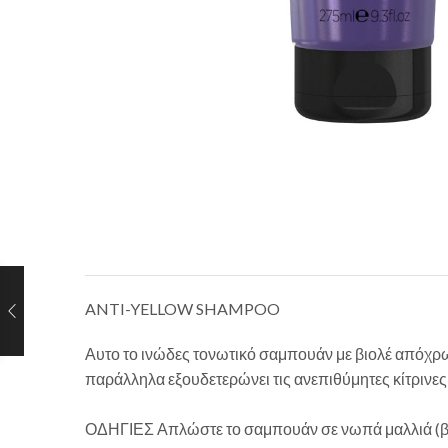
ANTI-YELLOW SHAMPOO
Αυτο το ινώδες τονωτικό σαμπουάν με βιολέ απόχρ
παράλληλα εξουδετερώνει τις ανεπιθύμητες κίτρινε
ΟΔΗΓΙΕΣ Απλώστε το σαμπουάν σε νωπά μαλλιά (βρεγ