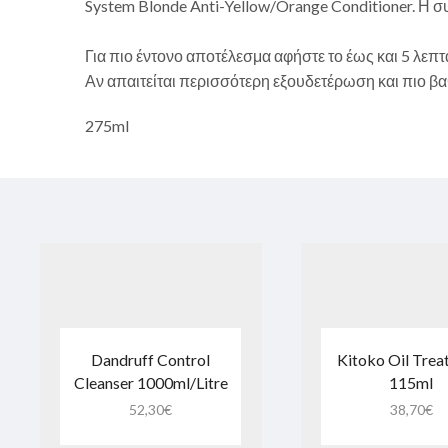
System Blonde Anti-Yellow/Orange Conditioner. Η 
Για πιο έντονο αποτέλεσμα αφήστε το έως και 5 λεπτ
Αν απαιτείται περισσότερη εξουδετέρωση και πιο β
275ml
Dandruff Control
Kitoko Oil Tre
Cleanser 1000ml/Litre
115ml
52,30
€
38,70
€