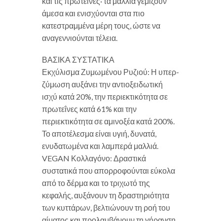
και τις πρωτεΐνες· τα μαλλιά γεμίζουν
άμεσα και ενισχύονται στα πιο
κατεστραμμένα μέρη τους, ώστε να
αναγεννιούνται τέλεια.
ΒΑΣΙΚΑ ΣΥΣΤΑΤΙΚΑ
Εκχύλισμα Ζυμωμένου Ρυζιού: Η υπερ-
ζύμωση αυξάνει την αντιοξειδωτική
ισχύ κατά 20%, την περιεκτικότητα σε
πρωτεΐνες κατά 61% και την
περιεκτικότητα σε αμινοξέα κατά 200%.
Το αποτέλεσμα είναι υγιή, δυνατά,
ενυδατωμένα και λαμπερά μαλλιά.
VEGAN Κολλαγόνο: Δραστικά
συστατικά που απορροφούνται εύκολα
από το δέρμα και το τριχωτό της
κεφαλής, αυξάνουν τη δραστηριότητα
των κυττάρων, βελτιώνουν τη ροή του
αίματος και προλαμβάνουν τη γήρανση