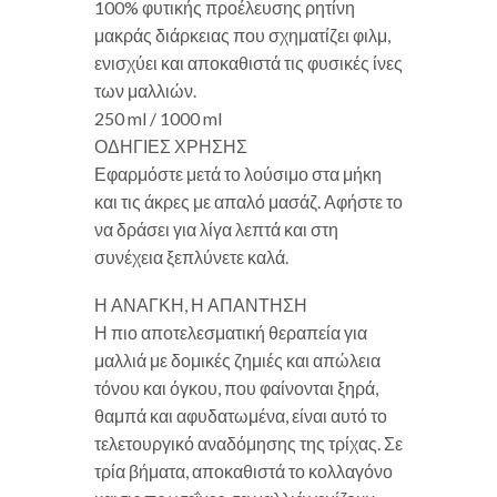
100% φυτικής προέλευσης ρητίνη
μακράς διάρκειας που σχηματίζει φιλμ,
ενισχύει και αποκαθιστά τις φυσικές ίνες
των μαλλιών.
250 ml / 1000 ml
ΟΔΗΓΙΕΣ ΧΡΗΣΗΣ
Εφαρμόστε μετά το λούσιμο στα μήκη
και τις άκρες με απαλό μασάζ. Αφήστε το
να δράσει για λίγα λεπτά και στη
συνέχεια ξεπλύνετε καλά.
Η ΑΝΑΓΚΗ, Η ΑΠΑΝΤΗΣΗ
Η πιο αποτελεσματική θεραπεία για
μαλλιά με δομικές ζημιές και απώλεια
τόνου και όγκου, που φαίνονται ξηρά,
θαμπά και αφυδατωμένα, είναι αυτό το
τελετουργικό αναδόμησης της τρίχας. Σε
τρία βήματα, αποκαθιστά το κολλαγόνο