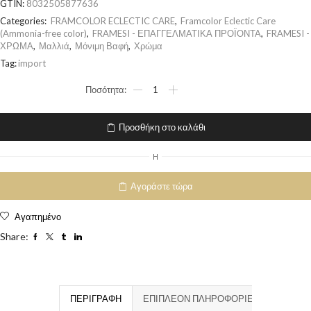
GTIN:
8032505877636
Categories:
FRAMCOLOR ECLECTIC CARE
,
Framcolor Eclectic Care
(Ammonia-free color)
,
FRAMESI - ΕΠΑΓΓΕΛΜΑΤΙΚΑ ΠΡΟΪΟΝΤΑ
,
FRAMESI -
ΧΡΩΜΑ
,
Μαλλιά
,
Μόνιμη Βαφή
,
Χρώμα
Tag:
import
Προσθήκη στο καλάθι
H
Αγοράστε τώρα
Αγαπημένο
Share:
ΠΕΡΙΓΡΑΦΉ
ΕΠΙΠΛΈΟΝ ΠΛΗΡΟΦΟΡΊΕΣ