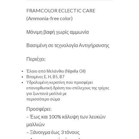
FRAMCOLOR ECLECTIC CARE
(Ammonia-free color)
Μόνιμη βαφή χωρίς αμμωνία
Βασιμένη σε τεχνολογία Αντιγήρανσης
Περιέχει:
Έλαιο από Μελάνθιο (Νigella Oil)
Βιταμίνες E, H, B5, B7
Υδρολυμένη κερατίνη που προσφέρει
επανορθωτική δράση του στέλεχους της τρίχας
για ζωντανά μαλλιά με
περισσότερο σώμα
Προσφέρει:
– Έως και 100% κάλυψη των λευκών
μαλλιών
– Ξάνοιγμα έως 3 τόνους