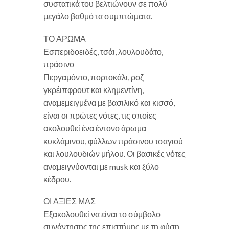
συστατικά του βελτιώνουν σε πολύ
μεγάλο βαθμό τα συμπτώματα.
ΤΟ ΑΡΩΜΑ
Εσπεριδοειδές, τσάι, λουλουδάτο,
πράσινο
Περγαμόντο, πορτοκάλι, ροζ
γκρέιπφρουτ και κλημεντίνη,
αναμεμειγμένα με βασιλικό και κισσό,
είναι οι πρώτες νότες, τις οποίες
ακολουθεί ένα έντονο άρωμα
κυκλάμινου, φύλλων πράσινου τσαγιού
και λουλουδιών μήλου. Οι βασικές νότες
αναμειγνύονται με musk και ξύλο
κέδρου.
ΟΙ ΑΞΙΕΣ ΜΑΣ
Εξακολουθεί να είναι το σύμβολο
συνάντησης της επιστήμης με τη φύση,