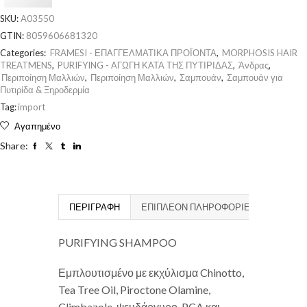
SKU:
A03550
GTIN:
8059606681320
Categories:
FRAMESI - ΕΠΑΓΓΕΛΜΑΤΙΚΑ ΠΡΟΪΟΝΤΑ
,
MORPHOSIS HAIR
TREATMENS
,
PURIFYING - ΑΓΩΓΗ ΚΑΤΑ ΤΗΣ ΠΥΤΙΡΙΔΑΣ
,
Άνδρας
,
Περιποίηση Μαλλιών
,
Περιποίηση Μαλλιών
,
Σαμπουάν
,
Σαμπουάν για
Πυτιρίδα & Ξηροδερμία
Tag:
import
Αγαπημένο
Share:
ΠΕΡΙΓΡΑΦΉ
ΕΠΙΠΛΈΟΝ ΠΛΗΡΟΦΟΡΊΕΣ
PURIFYING SHAMPOO
Εμπλουτισμένο με εκχύλισμα Chinotto,
Tea Tree Oil, Piroctone Olamine,
Climbazole, ψευδάργυρο-PCA και