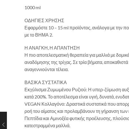
1000 ml
ΟΔΗΓΙΕΣ ΧΡΗΣΗΣ
Εφαρμόστε 10 – 15 ml προϊόντος, ανάλογα με την πο
με το ΒΗΜΑ 2.
Η ΑΝΑΓΚΗ, Η ΑΠΑΝΤΗΣΗ
Η πιο αποτελεσματική θεραπεία για μαλλιά με δομικέ
αναδόμησης της τρίχας. Σε τρία βήματα, αποκαθιστά 
αναγεννιούνται τέλεια.
ΒΑΣΙΚΑ ΣΥΣΤΑΤΙΚΑ
Εκχύλισμα Ζυμωμένου Ρυζιού: Η υπερ-ζύμωση αυξάνει
κατά 200%. Το αποτέλεσμα είναι υγιή, δυνατά, ενυδ
VEGAN Κολλαγόνο: Δραστικά συστατικά που απορροφ
ροή του αίματος και προλαμβάνουν τη γήρανση των
Πεπτίδια και Αμινοξέα φυτικής προέλευσης, πλούσια
κατεστραμμένα μαλλιά.