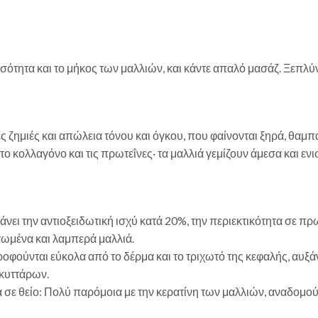
σότητα και το μήκος των μαλλιών, και κάντε απαλό μασάζ. Ξεπλύν
ς ζημιές και απώλεια τόνου και όγκου, που φαίνονται ξηρά, θαμπά
το κολλαγόνο και τις πρωτεΐνες· τα μαλλιά γεμίζουν άμεσα και εν
 την αντιοξειδωτική ισχύ κατά 20%, την περιεκτικότητα σε πρωτ
ατωμένα και λαμπερά μαλλιά.
ούνται εύκολα από το δέρμα και το τριχωτό της κεφαλής, αυξάν
 κυττάρων.
 σε θείο: Πολύ παρόμοια με την κερατίνη των μαλλιών, αναδομο