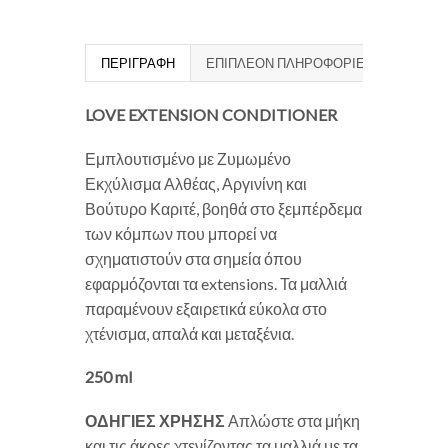
ΠΕΡΙΓΡΑΦΉ
ΕΠΙΠΛΈΟΝ ΠΛΗΡΟΦΟΡΊΕΣ
LOVE EXTENSION CONDITIONER
Εμπλουτισμένο με Ζυμωμένο
Εκχύλισμα Αλθέας, Αργινίνη και
Βούτυρο Καριτέ, βοηθά στο ξεμπέρδεμα
των κόμπων που μπορεί να
σχηματιστούν στα σημεία όπου
εφαρμόζονται τα extensions. Τα μαλλιά
παραμένουν εξαιρετικά εύκολα στο
χτένισμα, απαλά και μεταξένια.
250 ml
ΟΔΗΓΙΕΣ ΧΡΗΣΗΣ
Απλώστε στα μήκη
και τις άκρες χτενίζοντας τα μαλλιά με τα