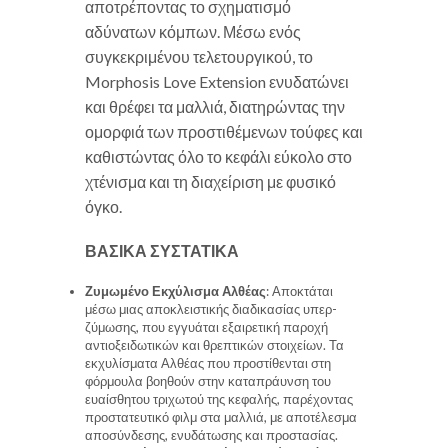
αποτρέποντας το σχηματισμό
αδύνατων κόμπων. Μέσω ενός
συγκεκριμένου τελετουργικού, το
Morphosis Love Extension ενυδατώνει
και θρέφει τα μαλλιά, διατηρώντας την
ομορφιά των προστιθέμενων τούφες και
καθιστώντας όλο το κεφάλι εύκολο στο
χτένισμα και τη διαχείριση με φυσικό
όγκο.
ΒΑΣΙΚΑ ΣΥΣΤΑΤΙΚΑ
Ζυμωμένο Εκχύλισμα Αλθέας
: Αποκτάται
μέσω μιας αποκλειστικής διαδικασίας υπερ-
ζύμωσης, που εγγυάται εξαιρετική παροχή
αντιοξειδωτικών και θρεπτικών στοιχείων. Τα
εκχυλίσματα Αλθέας που προστίθενται στη
φόρμουλα βοηθούν στην καταπράυνση του
ευαίσθητου τριχωτού της κεφαλής, παρέχοντας
προστατευτικό φιλμ στα μαλλιά, με αποτέλεσμα
αποσύνδεσης, ενυδάτωσης και προστασίας.