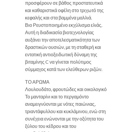
προσφέρουν σε βάθος προστατευτικά
και καθαριστικά οφέλη στο τριχωτό της
κεφαλής και στα βαμμένα μαλλιά.
Βιο Ρευστοποιημένο εκχύλισμα ελιάς.
Αυτή η διαδικασία βιοτεχνολογίας
αυξάνει την αποτελεσματικότητα των
δραστικών ουσιών, με τη σταθερή και
εντατική αντιοξειδωτική δύναμη της
βιταμίνης C να γίνεται πολύτιμος
σύμμαχος κατά των ελεύθερων ριζών.
ΤΟ ΑΡΩΜΑ
Λουλουδάτο, φρουτώδες και οικολογικό
Το μανταρίνι και το περγαμόντο
αναμειγνύονται με νότες παιώνιας,
τριαντάφυλλου και κυκλάμινου, ενώ στη
συνέχεια ενώνονται με την οξύτητα του
ξύλου του κέδρου και του