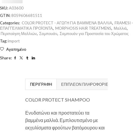
SKU:
A03600
GTIN:
8059606681511
Categories:
COLOR PROTECT - ΑΓΩΓΗ ΓΙΑ ΒΑΜΜΕΝΑ ΒΑΛΛΙΑ
,
FRAMESI -
ΕΠΑΓΓΕΛΜΑΤΙΚΑ ΠΡΟΪΟΝΤΑ
,
MORPHOSIS HAIR TREATMENS
,
Μαλλιά
,
Περιποίηση Μαλλιών
,
Σαμπουάν
,
Σαμπουάν για Προστασία του Χρώματος
Tag:
import
Αγαπημένο
Share:
ΠΕΡΙΓΡΑΦΉ
ΕΠΙΠΛΈΟΝ ΠΛΗΡΟΦΟΡΊΕΣ
COLOR PROTECT SHAMPOO
Ενυδατώνει και προστατεύει τα
βαμμένα μαλλιά. Εμπλουτισμένο με
εκχυλίσματα φρούτων βατόμουρου και