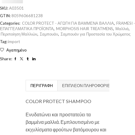
SKU:
A03501
GTIN:
8059606681238
Categories:
COLOR PROTECT - ΑΓΩΓΗ ΓΙΑ ΒΑΜΜΕΝΑ ΒΑΛΛΙΑ
,
FRAMESI -
ΕΠΑΓΓΕΛΜΑΤΙΚΑ ΠΡΟΪΟΝΤΑ
,
MORPHOSIS HAIR TREATMENS
,
Μαλλιά
,
Περιποίηση Μαλλιών
,
Σαμπουάν
,
Σαμπουάν για Προστασία του Χρώματος
Tag:
import
Αγαπημένο
Share:
ΠΕΡΙΓΡΑΦΉ
ΕΠΙΠΛΈΟΝ ΠΛΗΡΟΦΟΡΊΕΣ
COLOR PROTECT SHAMPOO
Ενυδατώνει και προστατεύει τα
βαμμένα μαλλιά. Εμπλουτισμένο με
εκχυλίσματα φρούτων βατόμουρου και