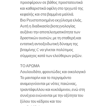
προσφέρουν σε βάθος προστατευτικά
και καθαριστικά οφέλη στο τριχωτό της
κεφαλής και στα βαμμένα μαλλιά.
Βιο Ρευστοποιημένο εκχύλισμα ελιάς.
Αυτή η διαδικασία βιοτεχνολογίας
αυξάνει την αποτελεσματικότητα των
δραστικών ουσιών, με τη σταθερή και
εντατική αντιοξειδωτική δύναμη της
βιταμίνης C να γίνεται πολύτιμος
σύμμαχος κατά των ελεύθερων ριζών.
ΤΟ ΑΡΩΜΑ
Λουλουδάτο, φρουτώδες και οικολογικό
Το μανταρίνι και το περγαμόντο
αναμειγνύονται με νότες παιώνιας,
τριαντάφυλλου και κυκλάμινου, ενώ στη
συνέχεια ενώνονται με την οξύτητα του
ξύλου του κέδρου και του