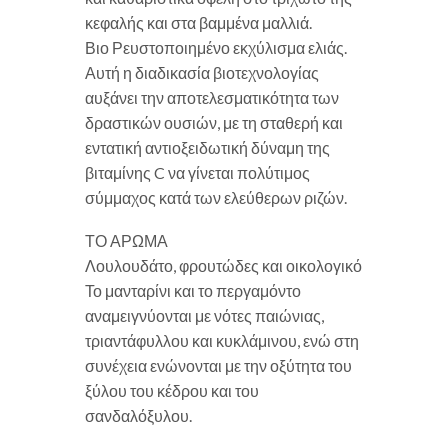
κεφαλής και στα βαμμένα μαλλιά.
Βιο Ρευστοποιημένο εκχύλισμα ελιάς.
Αυτή η διαδικασία βιοτεχνολογίας
αυξάνει την αποτελεσματικότητα των
δραστικών ουσιών, με τη σταθερή και
εντατική αντιοξειδωτική δύναμη της
βιταμίνης C να γίνεται πολύτιμος
σύμμαχος κατά των ελεύθερων ριζών.
ΤΟ ΑΡΩΜΑ
Λουλουδάτο, φρουτώδες και οικολογικό
Το μανταρίνι και το περγαμόντο
αναμειγνύονται με νότες παιώνιας,
τριαντάφυλλου και κυκλάμινου, ενώ στη
συνέχεια ενώνονται με την οξύτητα του
ξύλου του κέδρου και του
σανδαλόξυλου.