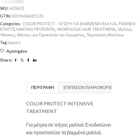
SKU:
A03602
GTIN:
8059606681535
Categories:
COLOR PROTECT - ΑΓΩΓΗ ΓΙΑ ΒΑΜΜΕΝΑ ΒΑΛΛΙΑ
,
FRAMESI -
ΕΠΑΓΓΕΛΜΑΤΙΚΑ ΠΡΟΪΟΝΤΑ
,
MORPHOSIS HAIR TREATMENS
,
Μαλλιά
,
Μάσκες
,
Μάσκες για Προστασία του Χρώματος
,
Περιποίηση Μαλλιών
Tag:
import
Αγαπημένο
Share:
ΠΕΡΙΓΡΑΦΉ
ΕΠΙΠΛΈΟΝ ΠΛΗΡΟΦΟΡΊΕΣ
COLOR PROTECT INTENSIVE
TREATMENT
Για μέτρια σε πάχος μαλλιά. Ενυδατώνει
και προστατεύει τα βαμμένα μαλλιά.