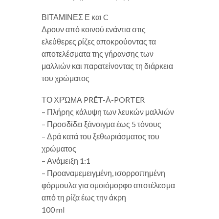
ΒΙΤΑΜΙΝΕΣ Ε και C
Δρουν από κοινού ενάντια στις
ελεύθερες ρίζες αποκρούοντας τα
αποτελέσματα της γήρανσης των
μαλλιών και παρατείνοντας τη διάρκεια
του χρώματος
ΤΟ ΧΡΏΜΑ PRÊT-À-PORTER
– Πλήρης κάλυψη των λευκών μαλλιών
– Προσδίδει ξάνοιγμα έως 5 τόνους
– Δρά κατά του ξεθωριάσματος του
χρώματος
– Ανάμειξη 1:1
– Προαναμεμειγμένη, ισορροπημένη
φόρμουλα για ομοιόμορφο αποτέλεσμα
από τη ρίζα έως την άκρη
100 ml