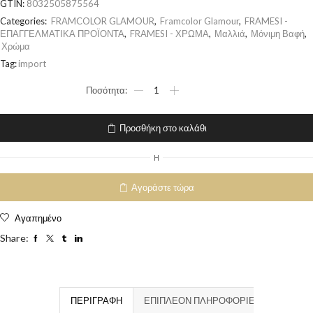
GTIN:
8032505875564
Categories:
FRAMCOLOR GLAMOUR
,
Framcolor Glamour
,
FRAMESI -
ΕΠΑΓΓΕΛΜΑΤΙΚΑ ΠΡΟΪΟΝΤΑ
,
FRAMESI - ΧΡΩΜΑ
,
Μαλλιά
,
Μόνιμη Βαφή
,
Χρώμα
Tag:
import
Προσθήκη στο καλάθι
H
Αγοράστε τώρα
Αγαπημένο
Share:
ΠΕΡΙΓΡΑΦΉ
ΕΠΙΠΛΈΟΝ ΠΛΗΡΟΦΟΡΊΕΣ