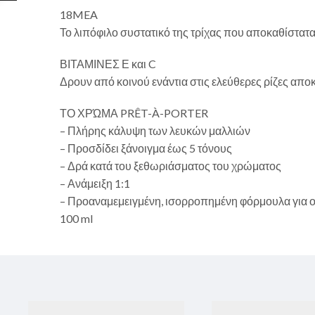
18MEA
Το λιπόφιλο συστατικό της τρίχας που αποκαθίστατα
ΒΙΤΑΜΙΝΕΣ Ε και C
Δρουν από κοινού ενάντια στις ελεύθερες ρίζες απ
ΤΟ ΧΡΏΜΑ PRÊT-À-PORTER
– Πλήρης κάλυψη των λευκών μαλλιών
– Προσδίδει ξάνοιγμα έως 5 τόνους
– Δρά κατά του ξεθωριάσματος του χρώματος
– Ανάμειξη 1:1
– Προαναμεμειγμένη, ισορροπημένη φόρμουλα για ο
100 ml