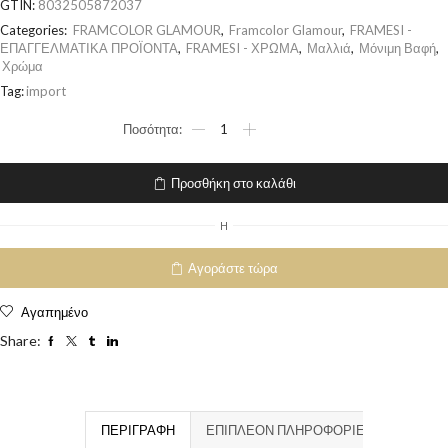
GTIN:
8032505872037
Categories:
FRAMCOLOR GLAMOUR
,
Framcolor Glamour
,
FRAMESI -
ΕΠΑΓΓΕΛΜΑΤΙΚΑ ΠΡΟΪΟΝΤΑ
,
FRAMESI - ΧΡΩΜΑ
,
Μαλλιά
,
Μόνιμη Βαφή
,
Χρώμα
Tag:
import
Προσθήκη στο καλάθι
H
Αγοράστε τώρα
Αγαπημένο
Share:
ΠΕΡΙΓΡΑΦΉ
ΕΠΙΠΛΈΟΝ ΠΛΗΡΟΦΟΡΊΕΣ