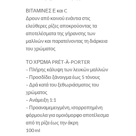
ΒΙΤΑΜΙΝΕΣ Ε και C
Δρουν από κοινού ενάντια στις
ελεύθερες ρίζες αποκρούοντας τα
αποτελέσματα της γήρανσης των
μαλλιών και παρατείνοντας τη διάρκεια
του χρώματος
ΤΟ ΧΡΏΜΑ PRÊT-À-PORTER
– Πλήρης κάλυψη των λευκών μαλλιών
– Προσδίδει ξάνοιγμα έως 5 τόνους
– Δρά κατά του ξεθωριάσματος του
χρώματος
– Ανάμειξη 1:1
– Προαναμεμειγμένη, ισορροπημένη
φόρμουλα για ομοιόμορφο αποτέλεσμα
από τη ρίζα έως την άκρη
100 ml