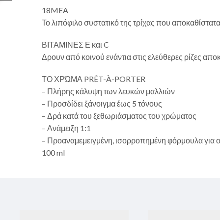
18MEA
Το λιπόφιλο συστατικό της τρίχας που αποκαθίστατα
ΒΙΤΑΜΙΝΕΣ Ε και C
Δρουν από κοινού ενάντια στις ελεύθερες ρίζες απ
ΤΟ ΧΡΏΜΑ PRÊT-À-PORTER
– Πλήρης κάλυψη των λευκών μαλλιών
– Προσδίδει ξάνοιγμα έως 5 τόνους
– Δρά κατά του ξεθωριάσματος του χρώματος
– Ανάμειξη 1:1
– Προαναμεμειγμένη, ισορροπημένη φόρμουλα για ο
100 ml