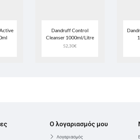
Active
Dandruff Control
Dandr
0ml
Cleanser 1000ml/Litre
1
52,30
€
ες
Ο λογαριασμός μου
Λογαριασμός