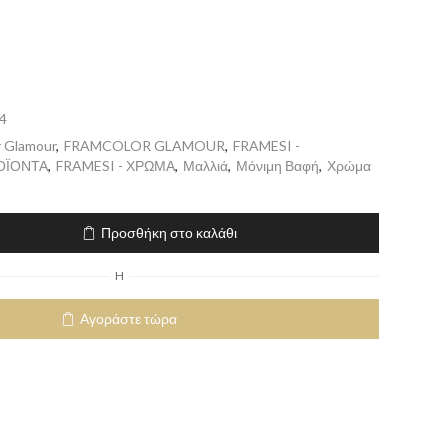
4
r Glamour
,
FRAMCOLOR GLAMOUR
,
FRAMESI -
ΟΪΟΝΤΑ
,
FRAMESI - ΧΡΩΜΑ
,
Μαλλιά
,
Μόνιμη Βαφή
,
Χρώμα
Προσθήκη στο καλάθι
H
Αγοράστε τώρα