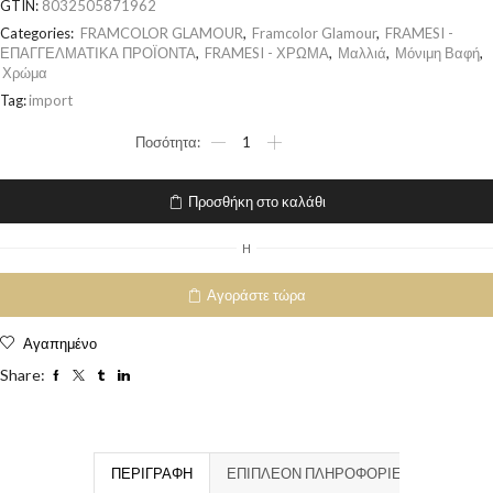
GTIN:
8032505871962
Categories:
FRAMCOLOR GLAMOUR
,
Framcolor Glamour
,
FRAMESI -
ΕΠΑΓΓΕΛΜΑΤΙΚΑ ΠΡΟΪΟΝΤΑ
,
FRAMESI - ΧΡΩΜΑ
,
Μαλλιά
,
Μόνιμη Βαφή
,
Χρώμα
Tag:
import
Προσθήκη στο καλάθι
H
Αγοράστε τώρα
Αγαπημένο
Share:
ΠΕΡΙΓΡΑΦΉ
ΕΠΙΠΛΈΟΝ ΠΛΗΡΟΦΟΡΊΕΣ