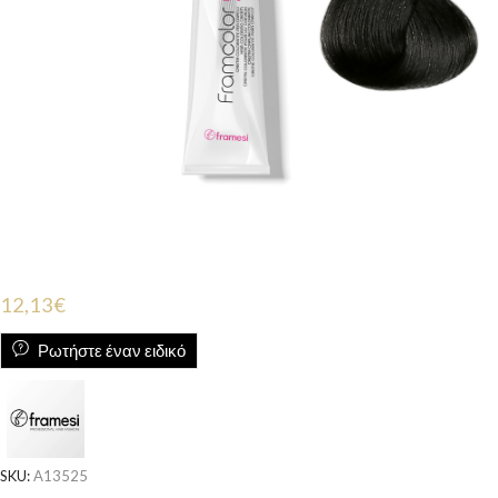
12,13
€
Ρωτήστε έναν ειδικό
SKU:
A13525