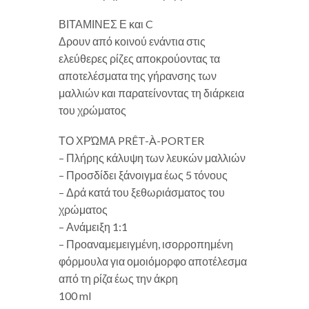
ΒΙΤΑΜΙΝΕΣ Ε και C
Δρουν από κοινού ενάντια στις
ελεύθερες ρίζες αποκρούοντας τα
αποτελέσματα της γήρανσης των
μαλλιών και παρατείνοντας τη διάρκεια
του χρώματος
ΤΟ ΧΡΏΜΑ PRÊT-À-PORTER
– Πλήρης κάλυψη των λευκών μαλλιών
– Προσδίδει ξάνοιγμα έως 5 τόνους
– Δρά κατά του ξεθωριάσματος του
χρώματος
– Ανάμειξη 1:1
– Προαναμεμειγμένη, ισορροπημένη
φόρμουλα για ομοιόμορφο αποτέλεσμα
από τη ρίζα έως την άκρη
100 ml