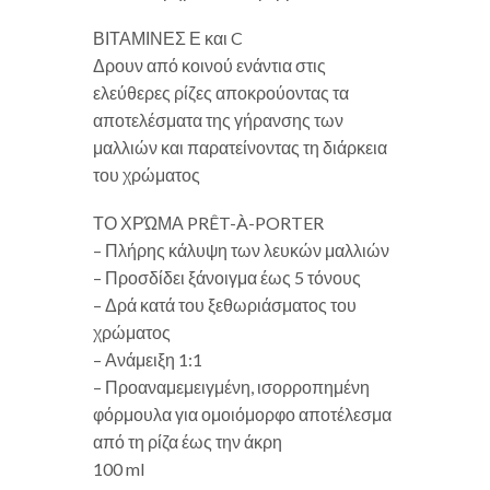
ΒΙΤΑΜΙΝΕΣ Ε και C
Δρουν από κοινού ενάντια στις
ελεύθερες ρίζες αποκρούοντας τα
αποτελέσματα της γήρανσης των
μαλλιών και παρατείνοντας τη διάρκεια
του χρώματος
ΤΟ ΧΡΏΜΑ PRÊT-À-PORTER
– Πλήρης κάλυψη των λευκών μαλλιών
– Προσδίδει ξάνοιγμα έως 5 τόνους
– Δρά κατά του ξεθωριάσματος του
χρώματος
– Ανάμειξη 1:1
– Προαναμεμειγμένη, ισορροπημένη
φόρμουλα για ομοιόμορφο αποτέλεσμα
από τη ρίζα έως την άκρη
100 ml