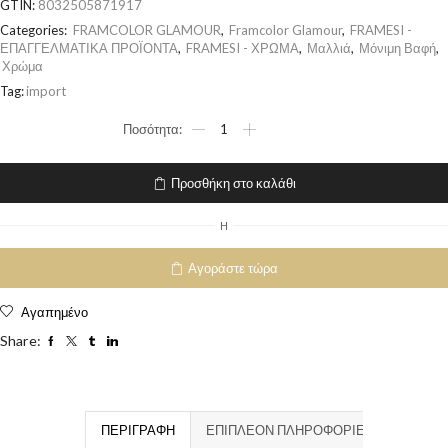
GTIN:
8032505871917
Categories:
FRAMCOLOR GLAMOUR
,
Framcolor Glamour
,
FRAMESI -
ΕΠΑΓΓΕΛΜΑΤΙΚΑ ΠΡΟΪΟΝΤΑ
,
FRAMESI - ΧΡΩΜΑ
,
Μαλλιά
,
Μόνιμη Βαφή
,
Χρώμα
Tag:
import
Προσθήκη στο καλάθι
H
Αγοράστε τώρα
Αγαπημένο
Share:
ΠΕΡΙΓΡΑΦΉ
ΕΠΙΠΛΈΟΝ ΠΛΗΡΟΦΟΡΊΕΣ