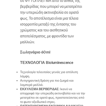
σε ΦΥΤΟΠΛΕΓΜΑ από το άνθος της
βερβερίδας που μπορεί να μετατρέπει
την υπεριώδη ακτινοβολία σε ορατό
φως. Το αποτέλεσμα είναι μια τέλεια
ισορροπία μεταξύ της έντασης του
χρώματος και του αισθητικού
αποτελέσματος, με φροντίδα των
μαλλιών.
Σωληνάριο 60 ml
ΤΕΧΝΟΛΟΓΙΑ Bioluminescence
Τεχνολογία τελευταίας γενιάς για απόλυτη
λάμψη.
Αντιγηραντική δράση για πιο ζωηρά και
λαμπερά μαλλιά.
ΕΚΧΥΛΙΣΜΑ ΒΕΡΒΕΡΙΔΑΣ
: Ικανό να
απορροφά την υπεριώδη ακτινοβολία και να την
μετατρέπει σε ορατό φως, προστατεύοντας από
το φωτο-οξειδωτικό στρες.
ΠΑΤΕΝΤΑΡΙΣΜΕΝΗ ΕΝΖΥΜΙΚΗ ΔΙΑΔΙΚΑΣΙΑ
: