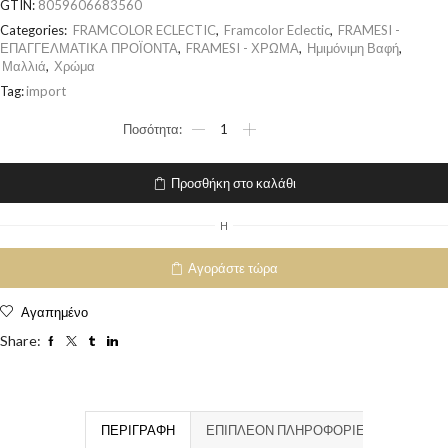
GTIN:
8059606683560
Categories:
FRAMCOLOR ECLECTIC
,
Framcolor Eclectic
,
FRAMESI -
ΕΠΑΓΓΕΛΜΑΤΙΚΑ ΠΡΟΪΟΝΤΑ
,
FRAMESI - ΧΡΩΜΑ
,
Ημιμόνιμη Βαφή
,
Μαλλιά
,
Χρώμα
Tag:
import
Προσθήκη στο καλάθι
H
Αγοράστε τώρα
Αγαπημένο
Share:
ΠΕΡΙΓΡΑΦΉ
ΕΠΙΠΛΈΟΝ ΠΛΗΡΟΦΟΡΊΕΣ